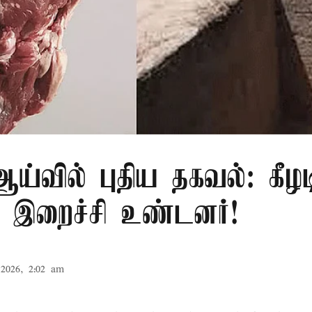
்வில் புதிய தகவல்: கீழட
 இறைச்சி உண்டனர்!
2026, 2:02 am