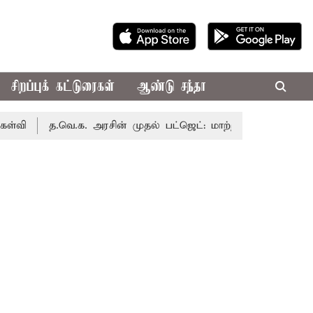
சிறப்புக் கட்டுரைகள்
ஆண்டு சந்தா
த.வெ.க. அரசின் முதல் பட்ஜெட்: மாற்றமா?, தடுமாற்றமா?
ச