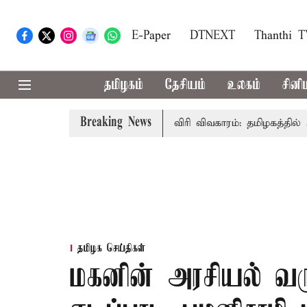
E-Paper
DTNEXT
Thanthi 
தமிழகம்
தேசியம்
உலகம்
சினி
Breaking News
-அமைச்சர் விஜய் உரை
காவிரி விவகாரம்: தமிழகத்தில் அனைத்
தமிழக செய்திகள்
மகனின் அரசியல் வரு