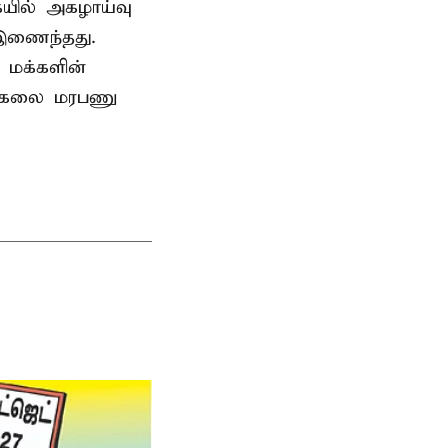
ையில் அகழாய்வு
 இணைந்தது.
 மக்களின்
பல்கலை மரபணு