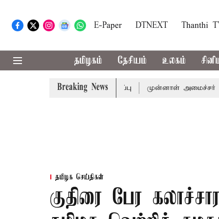
E-Paper
DTNEXT
Thanthi 
தமிழகம்
தேசியம்
உலகம்
சினி
Breaking News
ுதல்-அமைச்சர் விஜய் அழைப்பு
முன்னாள் அமைச்சர் பொன்முடி
தமிழக செய்திகள்
குதிரை பேர கலாச்சார