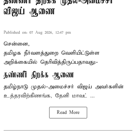
தண்ணீர் திறக்க முதல்-அமைச்சர்
விஜய் ஆணை
Published on
:
07 Aug 2026, 12:47 pm
சென்னை,
தமிழக நீர்வளத்துறை வெளியிட்டுள்ள
அறிக்கையில் தெரிவித்திருப்பதாவது:-
தண்ணீர் திறக்க ஆணை
தமிழ்நாடு
முதல்-அமைச்சர் விஜய்
அவர்களின்
உத்தரவிற்கிணங்க, தேனி மாவட் ...
Read More