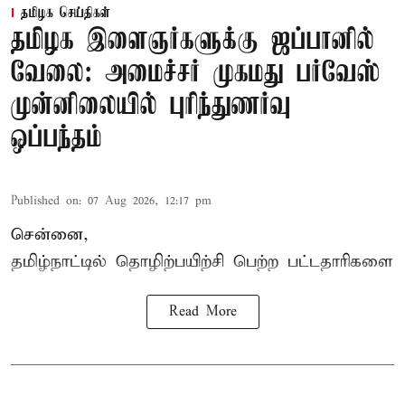
தமிழக செய்திகள்
தமிழக இளைஞர்களுக்கு ஜப்பானில்
வேலை: அமைச்சர் முகமது பர்வேஸ்
முன்னிலையில் புரிந்துணர்வு
ஒப்பந்தம்
Published on
:
07 Aug 2026, 12:17 pm
சென்னை,
தமிழ்நாட்டில்
தொழிற்பயிற்சி
பெற்ற
பட்டதாரிகளை
Read More