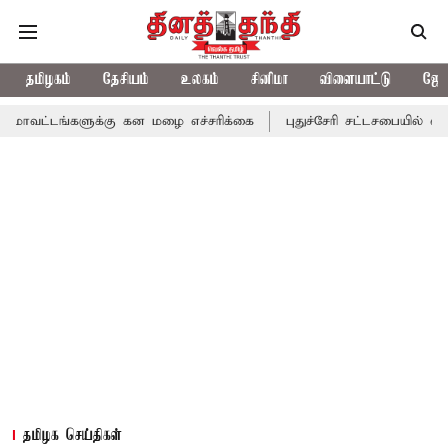
தமிழகம்
தேசியம்
உலகம்
சினிமா
விளையாட்டு
ஜோத
ளுக்கு கன மழை எச்சரிக்கை
புதுச்சேரி சட்டசபையில் வரும் 24ம் தே
தமிழக செய்திகள்