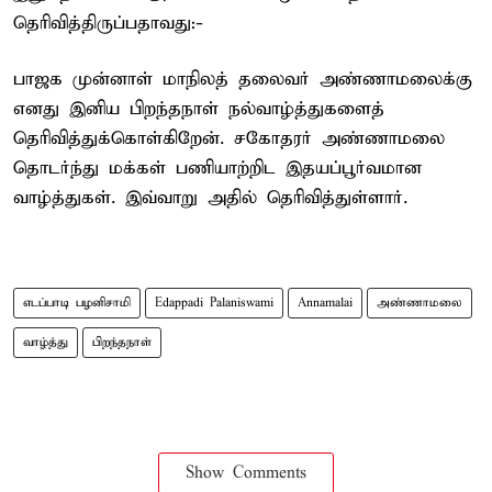
தெரிவித்திருப்பதாவது:-
பாஜக முன்னாள் மாநிலத் தலைவர் அண்ணாமலைக்கு
எனது இனிய பிறந்தநாள் நல்வாழ்த்துகளைத்
தெரிவித்துக்கொள்கிறேன். சகோதரர் அண்ணாமலை
தொடர்ந்து மக்கள் பணியாற்றிட இதயப்பூர்வமான
வாழ்த்துகள். இவ்வாறு அதில் தெரிவித்துள்ளார்.
எடப்பாடி பழனிசாமி
Edappadi Palaniswami
Annamalai
அண்ணாமலை
வாழ்த்து
பிறந்தநாள்
Show Comments