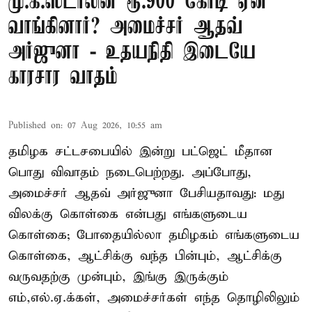
மு.க.ஸ்டாலின் ரூ.900 கோடி ஏன்
வாங்கினார்? அமைச்சர் ஆதவ்
அர்ஜுனா - உதயநிதி இடையே
காரசார வாதம்
Published on
:
07 Aug 2026, 10:55 am
தமிழக சட்டசபையில் இன்று பட்ஜெட் மீதான
பொது விவாதம் நடைபெற்றது. அப்போது,
அமைச்சர் ஆதவ் அர்ஜுனா பேசியதாவது: மது
விலக்கு கொள்கை என்பது எங்களுடைய
கொள்கை; போதையில்லா தமிழகம் எங்களுடைய
கொள்கை, ஆட்சிக்கு வந்த பின்பும், ஆட்சிக்கு
வருவதற்கு முன்பும், இங்கு இருக்கும்
எம்,எல்.ஏ.க்கள், அமைச்சர்கள் எந்த தொழிலிலும்