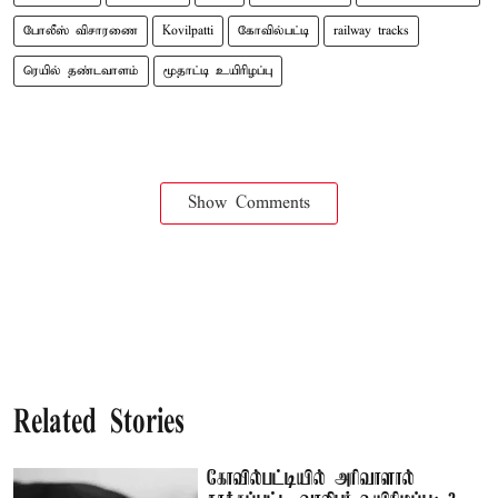
போலீஸ் விசாரணை
Kovilpatti
கோவில்பட்டி
railway tracks
ரெயில் தண்டவாளம்
மூதாட்டி உயிரிழப்பு
Show Comments
Related Stories
கோவில்பட்டியில் அரிவாளால்