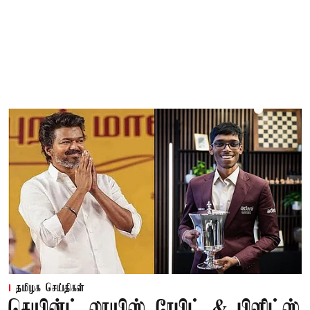
தமிழக செய்திகள்
செயின்ட் லூயிஸ் ரேபிட் & பிளிட்ஸ்