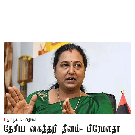
தமிழக செய்திகள்
தேசிய கைத்தறி தினம்- பிரேமலதா