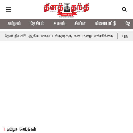
தமிழகம்
தேசியம்
உலகம்
சினிமா
விளையாட்டு
ஜோத
ிரி ஆகிய மாவட்டங்களுக்கு கன மழை எச்சரிக்கை
புதுச்சேரி சட்டச
தமிழக செய்திகள்