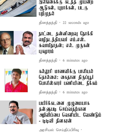
இலங்கைக்கு கடத்த முயன்ற
ஆடுகள், புறாக்கள், படகு
பறிமுதல்
தினத்தந்தி
23 seconds ago
நாட்டை தன்னிறைவு நோக்கி
வழிநடத்தியவர் எம்.எஸ்.
சுவாமிநாதன்; எல். முருகன்
புகழாரம்
தினத்தந்தி
6 minutes ago
கல்லூரி மாணவிக்கு பாலியல்
தொல்லை: கைதான திருப்பூர்
போலீஸ்காரர் பணியிடை நீக்கம்
தினத்தந்தி
6 minutes ago
பயிர்க்கடனை முழுமையாக
தள்ளுபடி செய்வதற்கான
அறிவிப்பை வெளியிட வேண்டும்
- டிடிவி தினகரன்
அரசியல் செய்திப்பிரிவு