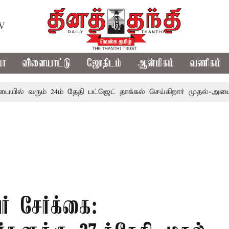
TV
மா
விளையாட்டு
ஜோதிடம்
ஆன்மிகம்
வணிகம்
 வரும் 24ம் தேதி பட்ஜெட் தாக்கல் செய்கிறார் முதல்-அமைச்சர் ரங
் சேர்க்கை: