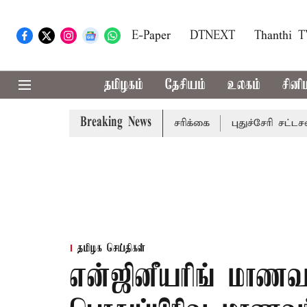
E-Paper
DTNEXT
Thanthi 
தமிழகம்
தேசியம்
உலகம்
சினி
Breaking News
ட்டங்களுக்கு கன மழை எச்சரிக்கை
புதுச்சேரி சட்டசபையில்
தமிழக செய்திகள்
என்ஜினீயரிங் மாணவர