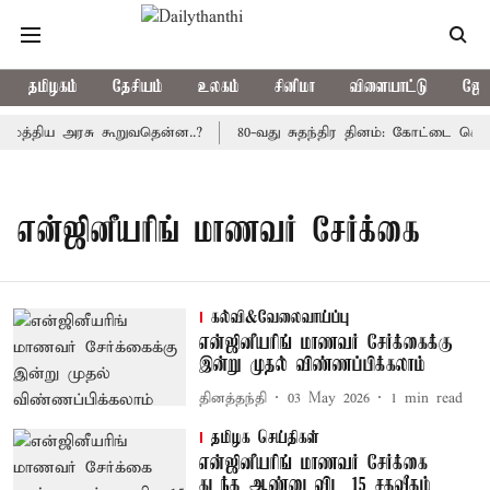
தமிழகம்
தேசியம்
உலகம்
சினிமா
விளையாட்டு
ஜோத
 மத்திய அரசு கூறுவதென்ன..?
80-வது சுதந்திர தினம்: கோட்டை கொத்
என்ஜினீயரிங் மாணவர் சேர்க்கை
கல்வி&வேலைவாய்ப்பு
என்ஜினீயரிங் மாணவர் சேர்க்கைக்கு
இன்று முதல் விண்ணப்பிக்கலாம்
தினத்தந்தி
03 May 2026
1
min read
தமிழக செய்திகள்
என்ஜினீயரிங் மாணவர் சேர்க்கை
கடந்த ஆண்டைவிட 15 சதவீதம்