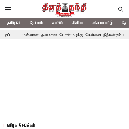
தமிழகம்
தேசியம்
உலகம்
சினிமா
விளையாட்டு
ஜோத
முன்னாள் அமைச்சர் பொன்முடிக்கு சென்னை நீதிமன்றம் பிடிவாராண்ட்
தமிழக செய்திகள்