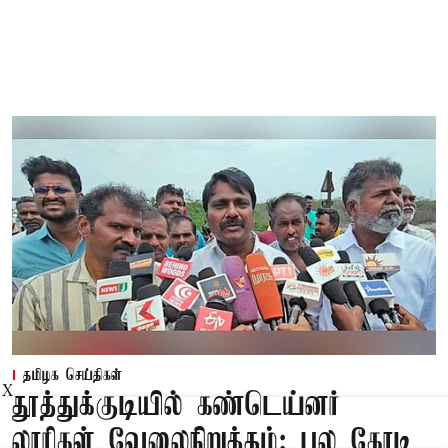
தமிழக செய்திகள்
X
தூத்துக்குடியில் கண்டெய்னர்
லாரிகள் வேலைநிறுத்தம்: பல கோடி