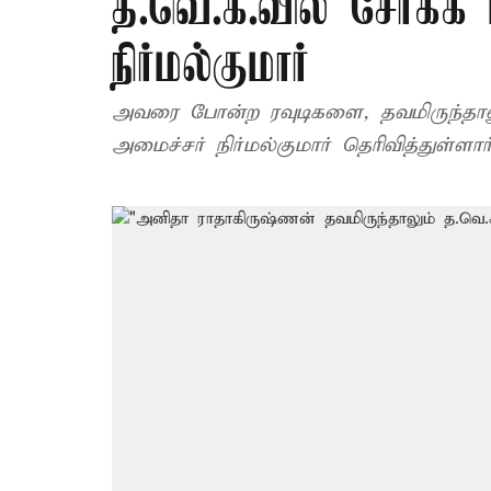
த.வெ.க.வில் சேர்க்
நிர்மல்குமார்
அவரை போன்ற ரவுடிகளை, தவமிருந்தாலும
அமைச்சர் நிர்மல்குமார் தெரிவித்துள்ளார்