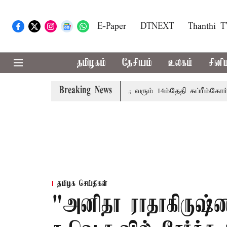
E-Paper
DTNEXT
Thanthi 
தமிழகம்
தேசியம்
உலகம்
சினி
Breaking News
பத்தினருக்கு அரசுப்பணி வழக்கு; வரும் 14ம்தேதி சுப்ரீம்கோர்ட்ட
தமிழக செய்திகள்
"அனிதா ராதாகிருஷ்ண