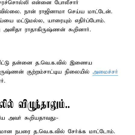
 சேரச்சொல்லி என்னை போலீசார்
ள்ளவில்லை. நான் ராஜினாமா செய்ய மாட்டேன்.
ய்யை மட்டுமல்ல, யாரையும் எதிர்ப்போம்.
 அனிதா ராதாகிருஷ்ணன் கூறினார்.
ுவிட்டு தன்னை த.வெ.க.வில் இணைய
ிருஷ்ணன் குற்றம்சாட்டிய நிலையில்
அமைச்சர்
்.
ல் விழுந்தாலும்..
ிய அவர் கூறியதாவது:-
ன நபரை த.வெ.க.வில் சேர்க்க மாட்டோம்.