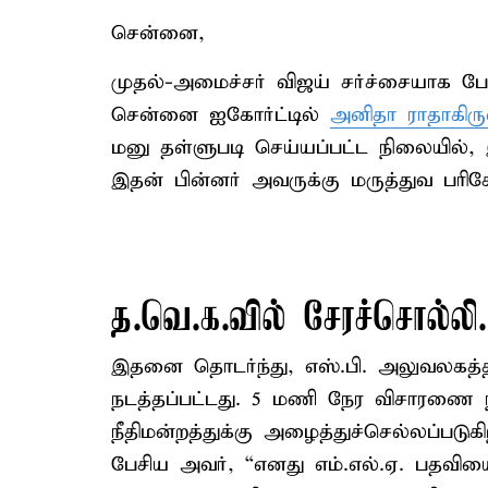
சென்னை,
முதல்-அமைச்சர் விஜய் சர்ச்சையாக ப
சென்னை ஐகோர்ட்டில்
அனிதா ராதாகிர
மனு தள்ளுபடி செய்யப்பட்ட நிலையில்,
இதன் பின்னர் அவருக்கு மருத்துவ பரி
த.வெ.க.வில் சேரச்சொல்லி.
இதனை தொடர்ந்து, எஸ்.பி. அலுவலகத்
நடத்தப்பட்டது. 5 மணி நேர விசாரணை 
நீதிமன்றத்துக்கு அழைத்துச்செல்லப்படுக
பேசிய அவர், “எனது எம்.எல்.ஏ. பதவி