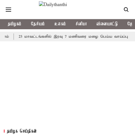
தமிழகம்
தேசியம்
உலகம்
சினிமா
விளையாட்டு
ஜோத
23 மாவட்டங்களில் இரவு 7 மணிவரை மழை பெய்ய வாய்ப்பு
கொரிய
தமிழக செய்திகள்