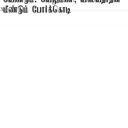
மீண்டும் போர்க்கொடி
X
Published on
:
09 Aug 2026, 8:47 am
சென்னை,
சசிகலா, தினகரனை கட்சியில் சேர்க்க வேண்டும்,
அவர்களுடன் பேசி கட்சியை பலப்படுத்த
வேண்டும் என பழனிசாமிக்கு வேலுமணி,
விஸ்வநாதன் ஆகியோர் இணைந்து கடிதம் எழுதி
உள்ளனர்.
Read More