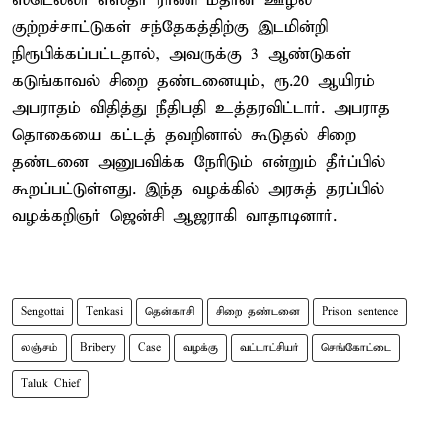
ஸ்டெல்லா எஸ்தர் ராணி மீதான ஊழல்
குற்றச்சாட்டுகள் சந்தேகத்திற்கு இடமின்றி
நிரூபிக்கப்பட்டதால், அவருக்கு 3 ஆண்டுகள்
கடுங்காவல் சிறை தண்டனையும், ரூ.20 ஆயிரம்
அபராதம் விதித்து நீதிபதி உத்தரவிட்டார். அபராத
தொகையை கட்டத் தவறினால் கூடுதல் சிறை
தண்டனை அனுபவிக்க நேரிடும் என்றும் தீர்ப்பில்
கூறப்பட்டுள்ளது. இந்த வழக்கில் அரசுத் தரப்பில்
வழக்கறிஞர் ஜென்சி ஆஜராகி வாதாடினார்.
Sengottai
Tenkasi
தென்காசி
சிறை தண்டனை
Prison sentence
லஞ்சம்
Bribery
Case
வழக்கு
வட்டாட்சியர்
செங்கோட்டை
Taluk Chief