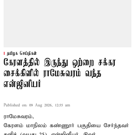
தமிழக செய்திகள்
கேரளத்தில் இருந்து ஒற்றை சக்கர
சைக்கிளில் ராமேசுவரம் வந்த
என்ஜினீயர்
Published on
:
09 Aug 2026, 12:55 am
ராமேசுவரம்,
கேரளம் மாநிலம் கண்ணூர் பகுதியை சேர்ந்தவர்
சனித் (வயது 25). என்ஜினீயர். இவர்