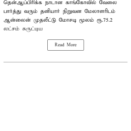
தென்ஆப்பிரிக்க நாடான
காங்கோ
வில் வேலை
பார்த்து வரும் தனியார் நிறுவன மேலாளரிடம்
ஆன்லைன் முதலீட்டு மோசடி மூலம் ரூ.75.2
லட்சம் சுருட்டிய
Read More