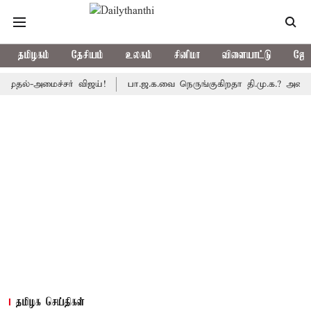
தமிழகம்
தேசியம்
உலகம்
சினிமா
விளையாட்டு
ஜோத
-அமைச்சர் விஜய்!
பா.ஜ.க.வை நெருங்குகிறதா தி.மு.க.? அனைத்துக்கட்
தமிழக செய்திகள்