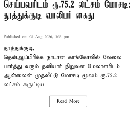
செய்பவரிடம் ரூ.75.2 லட்சம் மோசடி:
தூத்துக்குடி வாலிபர் கைது
Published on
:
08 Aug 2026, 3:33 pm
தூத்துக்குடி,
தென்ஆப்பிரிக்க நாடான
காங்கோ
வில் வேலை
பார்த்து வரும் தனியார் நிறுவன மேலாளரிடம்
ஆன்லைன் முதலீட்டு மோசடி மூலம் ரூ.75.2
லட்சம் சுருட்டிய
Read More