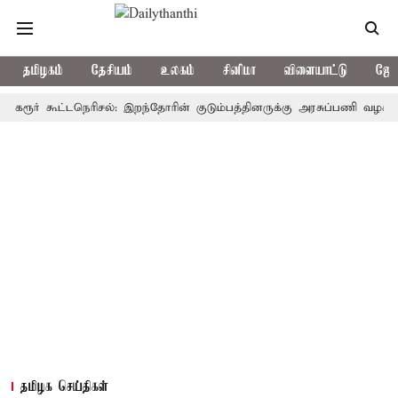
தமிழகம்
தேசியம்
உலகம்
சினிமா
விளையாட்டு
ஜோத
் கூட்டநெரிசல்: இறந்தோரின் குடும்பத்தினருக்கு அரசுப்பணி வழக்கு; வரும்
தமிழக செய்திகள்