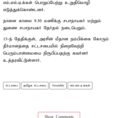
எம்.எல்.ஏ.க்கள் பொறுப்பேற்று உறுதிமொழி
எடுத்துக்கொண்டனர்.
நாளை காலை 9.30 மணிக்கு சபாநாயகர் மற்றும்
துணை சபாநாயகர் தேர்தல் நடைபெறும்.
13-ந் தேதிக்குள், அரசின் மீதான நம்பிக்கை கோரும்
தீர்மானத்தை சட்டசபையில் நிறைவேற்றி
பெரும்பான்மையை நிரூபிப்பதற்கு கவர்னர்
உத்தரவிட்டுள்ளார்.
சட்டசபை
தமிழக சட்டசபை
Assembly
எம்.எல்.ஏ.க்கள்
Show Comments