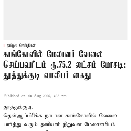
தமிழக செய்திகள்
காங்கோவில் மேலாளர் வேலை
செய்பவரிடம் ரூ.75.2 லட்சம் மோசடி:
தூத்துக்குடி வாலிபர் கைது
Published on
:
08 Aug 2026, 3:33 pm
தூத்துக்குடி,
தென்ஆப்பிரிக்க நாடான
காங்கோ
வில் வேலை
பார்த்து வரும் தனியார் நிறுவன மேலாளரிடம்