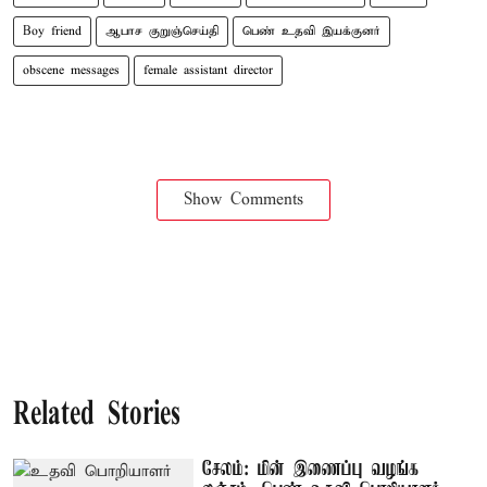
Boy friend
ஆபாச குறுஞ்செய்தி
பெண் உதவி இயக்குனர்
obscene messages
female assistant director
Show Comments
Related Stories
சேலம்: மின் இணைப்பு வழங்க