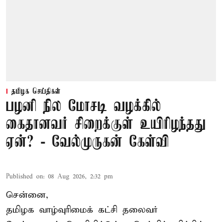
தமிழக செய்திகள்
பழனி நில மோசடி வழக்கில்
கைதானவர் சிறைக்குள் உயிரிழந்தது
ஏன்? - வேல்முருகன் கேள்வி
Published on
:
08 Aug 2026, 2:32 pm
சென்னை,
தமிழக வாழ்வுரிமைக் கட்சி தலைவர்