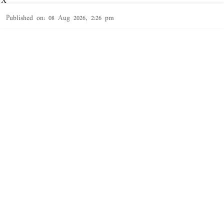
X
Published on
:
08 Aug 2026, 2:26 pm
தூத்துக்குடி,
தூத்துக்குடி
மாவட்டத்தில் சட்ட விரோதமாக
சாராயம்
காய்ச்சி
Read More