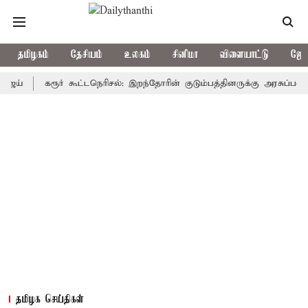
தமிழகம்
தேசியம்
உலகம்
சினிமா
விளையாட்டு
ஜோத
ய்
கரூர் கூட்டநெரிசல்: இறந்தோரின் குடும்பத்தினருக்கு அரசுப்பணி வழ
தமிழக செய்திகள்