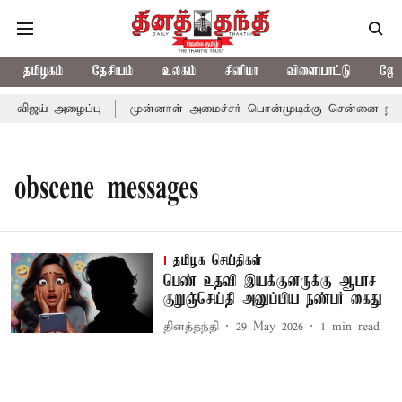
தமிழகம்
தேசியம்
உலகம்
சினிமா
விளையாட்டு
ஜோத
ர் விஜய் அழைப்பு
முன்னாள் அமைச்சர் பொன்முடிக்கு சென்னை நீதிமன
obscene messages
தமிழக செய்திகள்
பெண் உதவி இயக்குனருக்கு ஆபாச
குறுஞ்செய்தி அனுப்பிய நண்பர் கைது
தினத்தந்தி
29 May 2026
1
min read