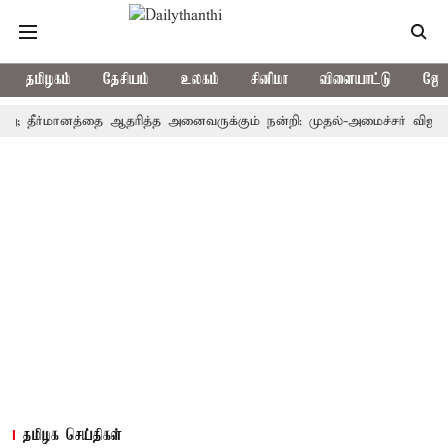
தமிழகம்
தேசியம்
உலகம்
சினிமா
விளையாட்டு
ஜோத
தீர்மானத்தை ஆதரித்த அனைவருக்கும் நன்றி: முதல்-அமைச்சர் விஜய்
தம
தமிழக செய்திகள்