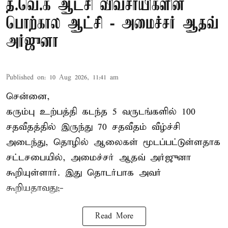
த.வெ.க ஆட்சி விவசாயிகளின்
பொற்கால ஆட்சி - அமைச்சர் ஆதவ்
அர்ஜுனா
Published on
:
10 Aug 2026, 11:41 am
சென்னை,
கரும்பு உற்பத்தி கடந்த 5 வருடங்களில் 100
சதவீதத்தில் இருந்து 70 சதவீதம் வீழ்ச்சி
அடைந்து, தொழில் ஆலைகள் மூடப்பட்டுள்ளதாக
சட்டசபையில், அமைச்சர் ஆதவ் அர்ஜுனா
கூறியுள்ளார். இது தொடர்பாக அவர்
கூறியதாவது;-
Read More