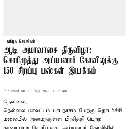
தமிழக செய்திகள்
ஆடி அமாவாசை திருவிழா:
சொரிமுத்து அய்யனார் கோவிலுக்கு
150 சிறப்பு பஸ்கள் இயக்கம்
Published on
:
10 Aug 2026, 11:33 am
நெல்லை,
நெல்லை மாவட்டம் பாபநாசம் மேற்கு தொடர்ச்சி
மலையில் அமைந்துள்ள பிரசித்தி பெற்ற
காரையாறு சொரிமுத்து அய்யனார் கோவிலில்