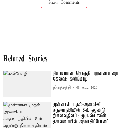
Show Comments
Related Stories
நியாயமான தொகுதி மறுவரையறை
தேவை: கனிமொழி
தினத்தந்தி
08 Aug 2026
முன்னாள் முதல்-அமைச்சர்
கருணாநிதியின் 8-ம் ஆண்டு
நினைவுதினம்: மு.க.ஸ்டாலின்
தலைமையில் அமைதிப்பேரணி