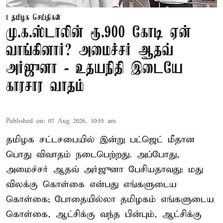
தமிழக செய்திகள்
மு.க.ஸ்டாலின் ரூ.900 கோடி ஏன்
வாங்கினார்? அமைச்சர் ஆதவ்
அர்ஜுனா - உதயநிதி இடையே
காரசார வாதம்
Published on
:
07 Aug 2026, 10:55 am
தமிழக சட்டசபையில் இன்று பட்ஜெட் மீதான
பொது விவாதம் நடைபெற்றது. அப்போது,
அமைச்சர் ஆதவ் அர்ஜுனா பேசியதாவது: மது
விலக்கு கொள்கை என்பது எங்களுடைய
கொள்கை; போதையில்லா தமிழகம் எங்களுடைய
கொள்கை, ஆட்சிக்கு வந்த பின்பும், ஆட்சிக்கு