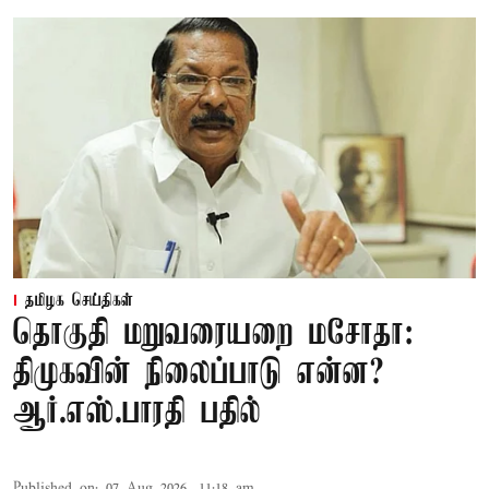
தமிழக செய்திகள்
தொகுதி மறுவரையறை மசோதா:
திமுகவின் நிலைப்பாடு என்ன?
ஆர்.எஸ்.பாரதி பதில்
Published on
:
07 Aug 2026, 11:18 am