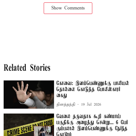
Show Comments
Related Stories
கோவை: இளம்பெண்ணுக்கு பாலியல்
தொல்லை கொடுத்த போலீஸ்காரர்
கைது
தினத்தந்தி
19 Jul 2026
வேலை தருவதாக கூறி கண்மாய்
பகுதிக்கு அழைத்து சென்று... 6 பேர்
கும்பலால் இளம்பெண்ணுக்கு நேர்ந்த
கொடூரம்