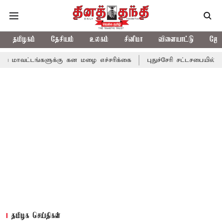
தமிழகம்
தேசியம்
உலகம்
சினிமா
விளையாட்டு
ஜோத
்களுக்கு கன மழை எச்சரிக்கை
புதுச்சேரி சட்டசபையில் வரும் 24ம் 
தமிழக செய்திகள்