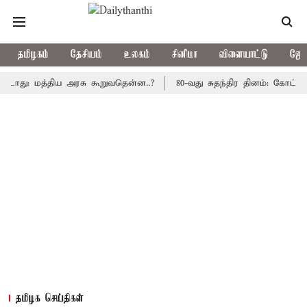
தமிழகம்
தேசியம்
உலகம்
சினிமா
விளையாட்டு
ஜோத
: மத்திய அரசு கூறுவதென்ன..?
80-வது சுதந்திர தினம்: கோட்டை கொத
தமிழக செய்திகள்