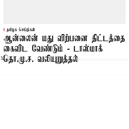
தமிழக செய்திகள்
ஆன்லைன் மது விற்பனை திட்டத்தை
கைவிட வேண்டும் - டாஸ்மாக்
தொ.மு.ச. வலியுறுத்தல்
X
Published on
:
09 Aug 2026, 2:09 am
தஞ்சை,
தஞ்சை மாவட்ட டாஸ்மாக் தொ.மு.ச.வின்
ஆலோசனைக் கூட்டம் கலைஞர் அறிவாலயத்தில்
மாவட்ட தலைவர் சேவியர் தலைமையில் நேற்று
நடைபெற்றது. மாவட்ட செயலாளர்