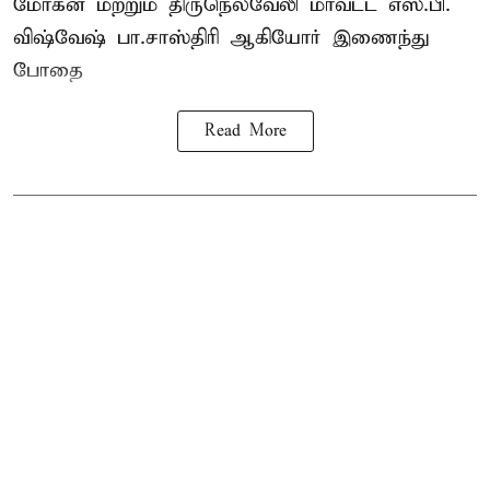
மோகன் மற்றும் திருநெல்வேலி மாவட்ட எஸ்.பி.
விஷ்வேஷ் பா.சாஸ்திரி ஆகியோர் இணைந்து
போதை
Read More