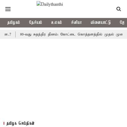
தமிழகம்
தேசியம்
உலகம்
சினிமா
விளையாட்டு
ஜோத
80-வது சுதந்திர தினம்: கோட்டை கொத்தளத்தில் முதல் முறையாக தேச
தமிழக செய்திகள்