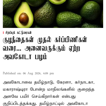
சிறப்புக் கட்டுரைகள்
குழந்தைகள் முதல் கர்ப்பிணிகள்
வரை... அனைவருக்கும் ஏற்ற
அவகோடா பழம்
Published on
:
06 Aug 2026, 4:09 pm
அவகோடாவை தமிழ்நாடு, கேரளா, கர்நாடகா,
மகாராஷ்டிரா போன்ற மாநிலங்களில் குறைந்த
அளவே பயிர் செய்கிறார்கள் என்பது
குறிப்பிடத்தக்கது. தமிழ்நாட்டில் அவகோடா