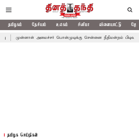
தமிழகம்
தேசியம்
உலகம்
சினிமா
விளையாட்டு
ஜோத
்னாள் அமைச்சர் பொன்முடிக்கு சென்னை நீதிமன்றம் பிடிவாராண்ட்
த
தமிழக செய்திகள்