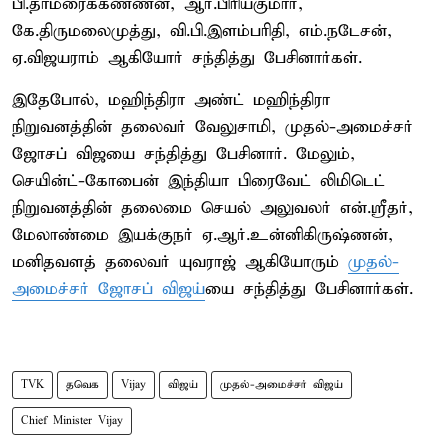
பி.தாமரைக்கண்ணன், ஆர்.பிரியகுமார்,
கே.திருமலைமுத்து, வி.பி.இளம்பரிதி, எம்.நடேசன்,
ஏ.விஜயராம் ஆகியோர் சந்தித்து பேசினார்கள்.
இதேபோல், மஹிந்திரா அண்ட் மஹிந்திரா
நிறுவனத்தின் தலைவர் வேலுசாமி, முதல்-அமைச்சர்
ஜோசப் விஜயை சந்தித்து பேசினார். மேலும்,
செயின்ட்-கோபைன் இந்தியா பிரைவேட் லிமிடெட்
நிறுவனத்தின் தலைமை செயல் அலுவலர் என்.ஸ்ரீதர்,
மேலாண்மை இயக்குநர் ஏ.ஆர்.உன்னிகிருஷ்ணன்,
மனிதவளத் தலைவர் யுவராஜ் ஆகியோரும்
முதல்-
அமைச்சர் ஜோசப் விஜய்
யை சந்தித்து பேசினார்கள்.
TVK
தவெக
Vijay
விஜய்
முதல்-அமைச்சர் விஜய்
Chief Minister Vijay