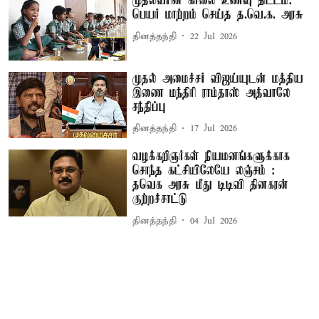
முதல்வரின் காலை உணவு திட்டம்:
பெயர் மாற்றம் செய்த த.வெ.க. அரசு
தினத்தந்தி
22 Jul 2026
முதல் அமைச்சர் விஜய்யுடன் மத்திய
இணை மந்திரி ராம்தாஸ் அத்வாலே
சந்திப்பு
தினத்தந்தி
17 Jul 2026
வழக்கறிஞர்கள் நியமனங்களுக்காக
சொந்த கட்சியிலேயே லஞ்சம் :
தவெக அரசு மீது டிடிவி தினகரன்
குற்றச்சாட்டு
தினத்தந்தி
04 Jul 2026