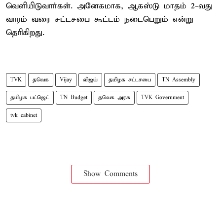
வெளியிடுவார்கள். அனேகமாக, ஆகஸ்டு மாதம் 2-வது
வாரம் வரை சட்டசபை கூட்டம் நடைபெறும் என்று
தெரிகிறது.
TVK
தவெக
Vijay
விஜய்
தமிழக சட்டசபை
TN Assembly
தமிழக பட்ஜெட்
TN Budget
தவெக அரசு
TVK Government
tvk cabinet
Show Comments