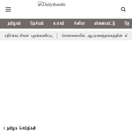
தமிழகம்
தேசியம்
உலகம்
சினிமா
விளையாட்டு
ஜோத
கட்சிகள் புறக்கணிப்பு
சென்னையில் ஆபரணத்தங்கத்தின் விலை சவரனுக்
தமிழக செய்திகள்