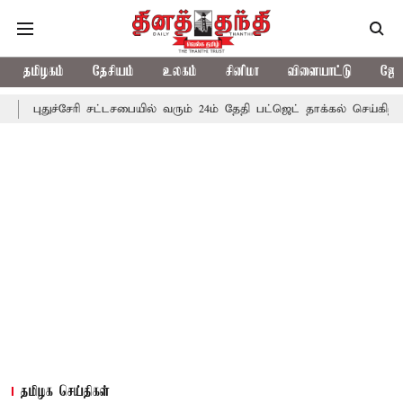
தமிழகம்
தேசியம்
உலகம்
சினிமா
விளையாட்டு
ஜோத
்சேரி சட்டசபையில் வரும் 24ம் தேதி பட்ஜெட் தாக்கல் செய்கிறார் முதல்-அ
தமிழக செய்திகள்