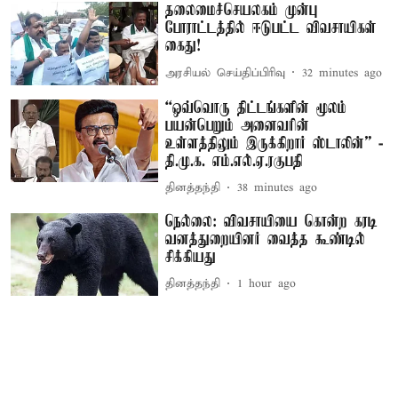
தலைமைச்செயலகம் முன்பு
போராட்டத்தில் ஈடுபட்ட விவசாயிகள்
கைது!
அரசியல் செய்திப்பிரிவு
32 minutes ago
“ஒவ்வொரு திட்டங்களின் மூலம்
பயன்பெறும் அனைவரின்
உள்ளத்திலும் இருக்கிறார் ஸ்டாலின்” -
தி.மு.க. எம்.எல்.ஏ.ரகுபதி
தினத்தந்தி
38 minutes ago
நெல்லை: விவசாயியை கொன்ற கரடி
வனத்துறையினர் வைத்த கூண்டில்
சிக்கியது
தினத்தந்தி
1 hour ago