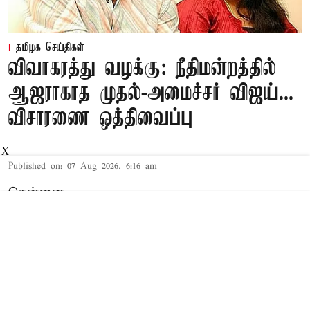
தமிழக செய்திகள்
விவாகரத்து வழக்கு: நீதிமன்றத்தில்
ஆஜராகாத முதல்-அமைச்சர் விஜய்...
விசாரணை ஒத்திவைப்பு
X
Published on
:
07 Aug 2026, 6:16 am
சென்னை,
தமிழக முதல்-அமைச்சர் விஜய் மற்றும் அவரது
மனைவி சங்கீதா தொடர்பான விவாகரத்து வழக்கு
செங்கல்பட்டு கோர்ட்டில் விசாரணையில் உள்ளது.
விவாகரத்து கோரி மனு