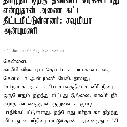
தமிழ்நாட்டிற்கு தண்ணீர் வரக்கூடாது
என்றுதான் அணை கட்ட
திட்டமிட்டுள்ளனர்: சவுமியா
அன்புமணி
Published on
:
07 Aug 2026, 6:29 am
சென்னை,
காவிரி விவகாரம் தொடர்பாக பாமக எம்எல்ஏ
சௌமியா அன்புமணி பேசியதாவது;
”கர்நாடக அரசு உரிய காலத்தில் காவிரி நீரை
ஒருபோதும் திறந்து விட்டது இல்லை. காவிரி நீர்
வராத காரணத்தால் குறுவை சாகுபடி
பாதிக்கப்பட்டுள்ளது. தற்போது கர்நாடகா திறந்து
விட்டது உபரிநீரை மட்டும்தான். அனைத்து கட்சி