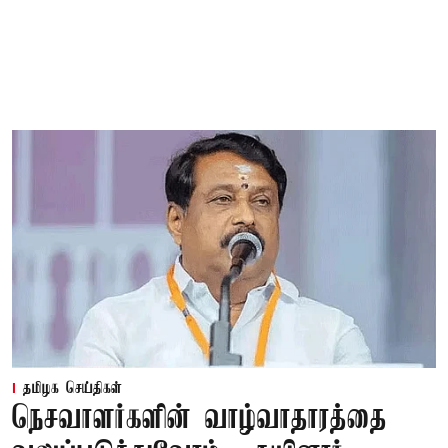
தமிழக செய்திகள்
நெசவாளர்களின் வாழ்வாதாரத்தை