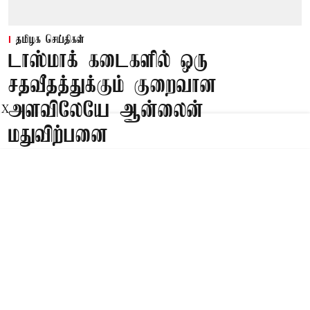
தமிழக செய்திகள்
டாஸ்மாக் கடைகளில் ஒரு
சதவீதத்துக்கும் குறைவான
அளவிலேயே ஆன்லைன்
X
மதுவிற்பனை
Published on
:
10 Aug 2026, 1:25 am
சென்னை,
ஆன்லைன் மதுவிற்பனை
தமிழ்நாடு மாநில வாணிபக் கழகமான டாஸ்மாக்
சார்பில், கடைகளில் நீண்ட வரிசையில் நிற்பதைத்
தவிர்க்கும் வகையில் ஆன்லைன் மதுவிற்பனை