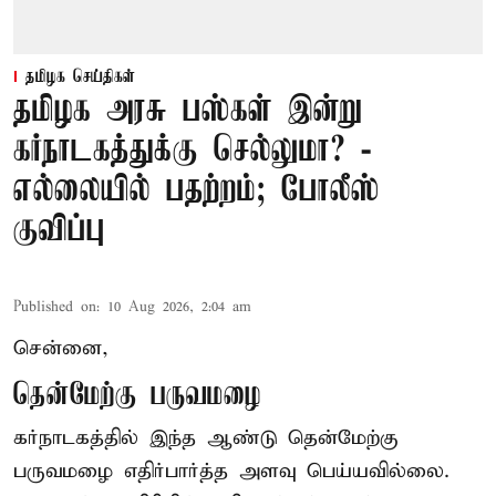
தமிழக செய்திகள்
தமிழக அரசு பஸ்கள் இன்று
கர்நாடகத்துக்கு செல்லுமா? -
எல்லையில் பதற்றம்; போலீஸ்
குவிப்பு
Published on
:
10 Aug 2026, 2:04 am
சென்னை,
தென்மேற்கு பருவமழை
கர்நாடகத்தில் இந்த ஆண்டு தென்மேற்கு
பருவமழை எதிர்பார்த்த அளவு பெய்யவில்லை.