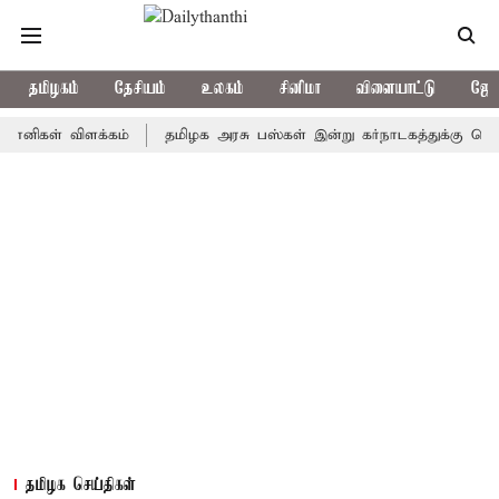
தமிழகம்
தேசியம்
உலகம்
சினிமா
விளையாட்டு
ஜோத
ள் விளக்கம்
தமிழக அரசு பஸ்கள் இன்று கர்நாடகத்துக்கு செல்லுமா? 
தமிழக செய்திகள்