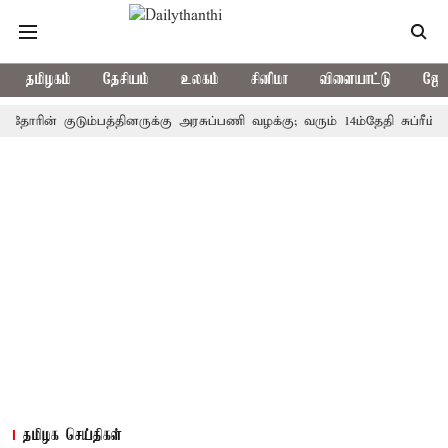
தமிழகம்
தேசியம்
உலகம்
சினிமா
விளையாட்டு
ஜோத
ன் குடும்பத்தினருக்கு அரசுப்பணி வழக்கு; வரும் 14ம்தேதி சுப்ரீம்கோர்ட்
தமிழக செய்திகள்