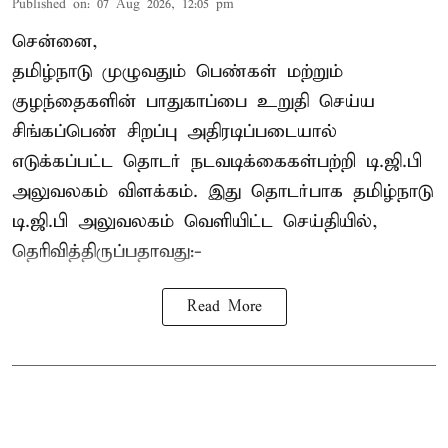
Published on
:
07 Aug 2026, 12:05 pm
சென்னை,
தமிழ்நாடு முழுவதும் பெண்கள் மற்றும்
குழந்தைகளின் பாதுகாப்பை உறுதி செய்ய
சிங்கப்பெண் சிறப்பு அதிரடிப்படையால்
எடுக்கப்பட்ட தொடர் நடவடிக்கைகள்பற்றி டி.ஜி.பி
அலுவலகம் விளக்கம். இது தொடர்பாக தமிழ்நாடு
டி.ஜி.பி அலுவலகம் வெளியிட்ட செய்தியில்,
தெரிவித்திருப்பதாவது:-
Read More