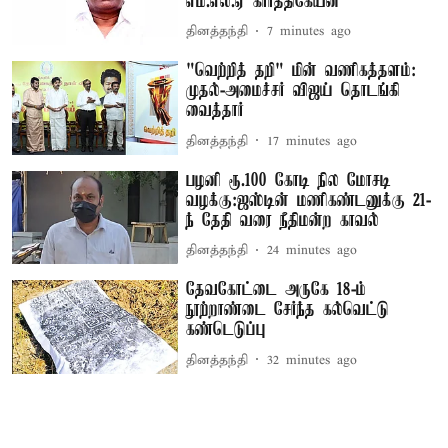
எம்.எல்.ஏ கார்த்திகேயன்
தினத்தந்தி
7 minutes ago
"வெற்றித் தறி" மின் வணிகத்தளம்:
முதல்-அமைச்சர் விஜய் தொடங்கி
வைத்தார்
தினத்தந்தி
17 minutes ago
பழனி ரூ.100 கோடி நில மோசடி
வழக்கு:ஜஸ்டின் மணிகண்டனுக்கு 21-
ந் தேதி வரை நீதிமன்ற காவல்
தினத்தந்தி
24 minutes ago
தேவகோட்டை அருகே 18-ம்
நூற்றாண்டை சேர்ந்த கல்வெட்டு
கண்டெடுப்பு
தினத்தந்தி
32 minutes ago