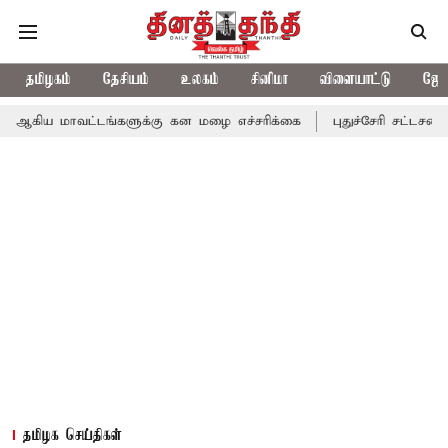
தமிழகம்
தேசியம்
உலகம்
சினிமா
விளையாட்டு
ஜோத
ட்டங்களுக்கு கன மழை எச்சரிக்கை
புதுச்சேரி சட்டசபையில் வரும் 
தமிழக செய்திகள்