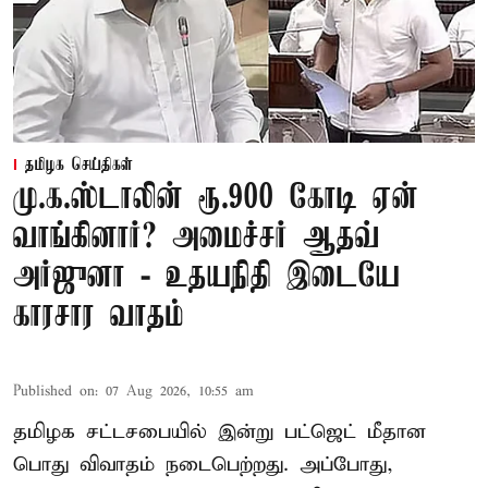
தமிழக செய்திகள்
மு.க.ஸ்டாலின் ரூ.900 கோடி ஏன்
வாங்கினார்? அமைச்சர் ஆதவ்
அர்ஜுனா - உதயநிதி இடையே
காரசார வாதம்
Published on
:
07 Aug 2026, 10:55 am
தமிழக சட்டசபையில் இன்று பட்ஜெட் மீதான
பொது விவாதம் நடைபெற்றது. அப்போது,