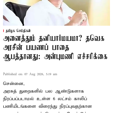
தமிழக செய்திகள்
அனைத்தும் தனியார்மயமா? தவெக
அரசின் பயணப் பாதை
ஆபத்தானது: அன்புமணி எச்சரிக்கை
Published on
:
07 Aug 2026, 5:19 am
சென்னை,
அரசுத் துறைகளில் பல ஆண்டுகளாக
நிரப்பப்படாமல் உள்ள 6 லட்சம் காலிப்
பணியிடங்களை விரைந்து நிரப்புவதற்கான