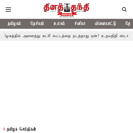
தமிழகம்
தேசியம்
உலகம்
சினிமா
விளையாட்டு
ஜோத
் அனைத்து கட்சி கூட்டத்தை நடத்தாது ஏன்? உதயநிதி ஸ்டாலின் கேள்வி
தமிழக செய்திகள்