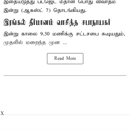
இதையடுத்து பட்ஜெட் மீதான பொது விவாதம்
இன்று (ஆகஸ்ட் 7) தொடங்கியது.
இரங்கல் தீர்மானம் வாசித்த சபாநாயகர்
இன்று காலை 9.30 மணிக்கு சட்டசபை கூடியதும்,
முதலில் மறைந்த முன ...
Read More
X