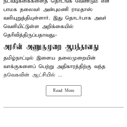
நடவடிக்கைகளைத் தொடங்க வேண்டும் என
பாமக தலைவர் அன்புமணி ராமதாஸ்
வலியுறுத்தியுள்ளார். இது தொடர்பாக அவர்
வெளியிட்டுள்ள அறிக்கையில்
தெரிவித்திருப்பதாவது;-
அரசின் அணுகுமுறை ஆபத்தானது
தமிழ்நாட்டில் இளைய தலைமுறையின்
வாக்குகளைப் பெற்று அதிகாரத்திற்கு வந்த
தவெகவின் ஆட்சியில் ...
Read More