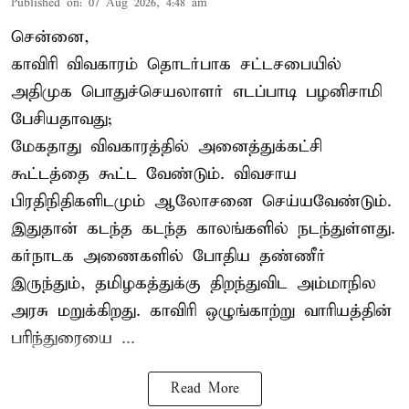
Published on
:
07 Aug 2026, 4:48 am
சென்னை,
காவிரி விவகாரம் தொடர்பாக சட்டசபையில்
அதிமுக பொதுச்செயலாளர் எடப்பாடி பழனிசாமி
பேசியதாவது;
மேகதாது விவகாரத்தில் அனைத்துக்கட்சி
கூட்டத்தை கூட்ட வேண்டும். விவசாய
பிரதிநிதிகளிடமும் ஆலோசனை செய்யவேண்டும்.
இதுதான் கடந்த கடந்த காலங்களில் நடந்துள்ளது.
கர்நாடக அணைகளில் போதிய தண்ணீர்
இருந்தும், தமிழகத்துக்கு திறந்துவிட அம்மாநில
அரசு மறுக்கிறது. காவிரி ஒழுங்காற்று வாரியத்தின்
பரிந்துரையை ...
Read More