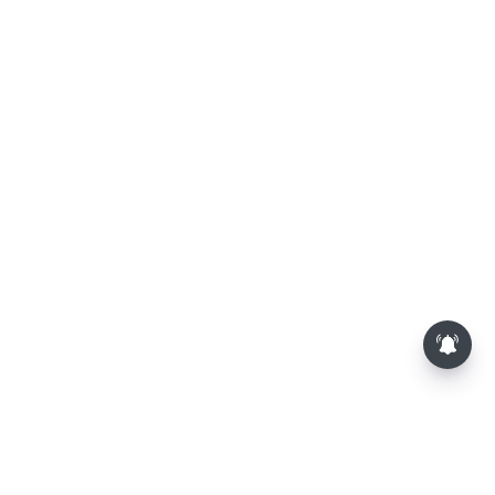
தொகுதி மறுவரையறை நடந்தால்
தமிழக மக்களவை தொகுதிகள்
59 ஆக உயரும்: