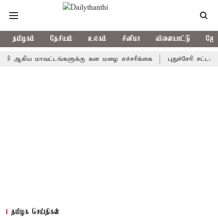
தமிழகம்
தேசியம்
உலகம்
சினிமா
விளையாட்டு
ஜோத
கிய மாவட்டங்களுக்கு கன மழை எச்சரிக்கை
புதுச்சேரி சட்டசபையில்
தமிழக செய்திகள்