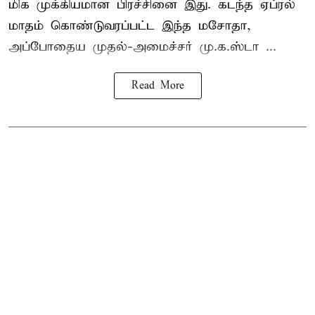
மிக முக்கியமான பிரச்சினை இது. கடந்த ஏப்ரல்
மாதம் கொண்டுவரப்பட்ட இந்த மசோதா,
அப்போதைய முதல்-அமைச்சர் மு.க.ஸ்டா ...
Read More