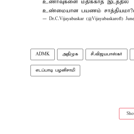
உணர்வுகளை மதிக்காத இடத்தில்
உண்மையான பயணம் சாத்தியமா?
— Dr.C.Vijayabaskar (@Vijayabaskarofl)
June
ADMK
அதிமுக
சி.விஜயபாஸ்கர்
எடப்பாடி பழனிசாமி
Sh