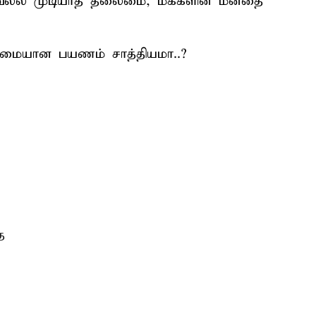
ெல்ல முடியாத தலைமை, மக்களின் மனதை
மையான பயணம் சாத்தியமா..?
ை