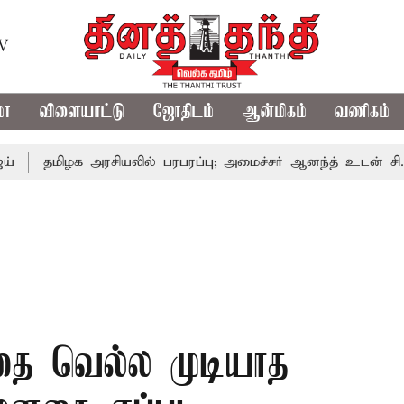
TV
மா
விளையாட்டு
ஜோதிடம்
ஆன்மிகம்
வணிகம்
மிழக அரசியலில் பரபரப்பு; அமைச்சர் ஆனந்த் உடன் சி.வி. சண்ம
ை வெல்ல முடியாத