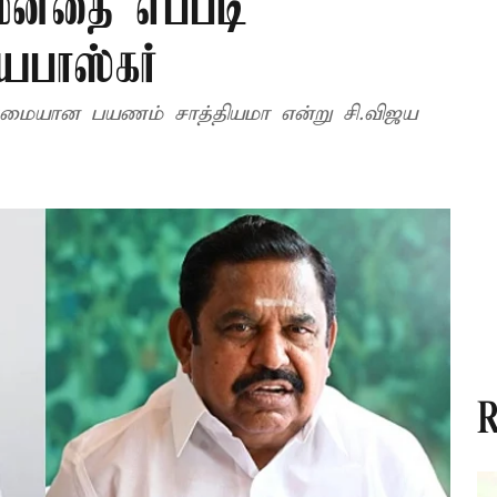
மனதை எப்படி
ஜயபாஸ்கர்
மையான பயணம் சாத்தியமா என்று சி.விஜய
R