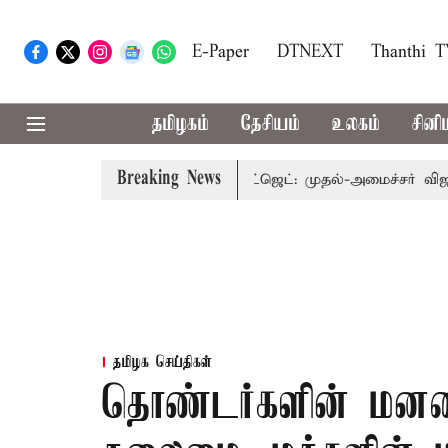
E-Paper
DTNEXT
Thanthi 
தமிழகம்
தேசியம்
உலகம்
சினி
Breaking News
யுடன் கூடிய வேளாண் பட்ஜெட்: முதல்-அமைச்சர் விஜய்
த
தமிழக செய்திகள்
தொண்டர்களின் மனத