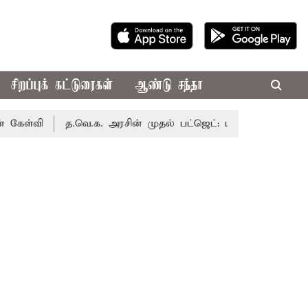
சிறப்புக் கட்டுரைகள்
ஆண்டு சந்தா
வி
த.வெ.க. அரசின் முதல் பட்ஜெட்: மாற்றமா?, தடுமாற்றமா?