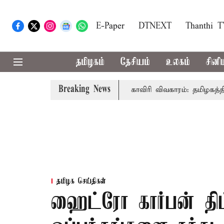
E-Paper
DTNEXT
Thanthi 
தமிழகம்
தேசியம்
உலகம்
சினி
Breaking News
ுதல்-அமைச்சர் விஜய் உரை
காவிரி விவகாரம்: தமிழகத்தில் அ
தமிழக செய்திகள்
ஹைட்ரோ கார்பன் திட்