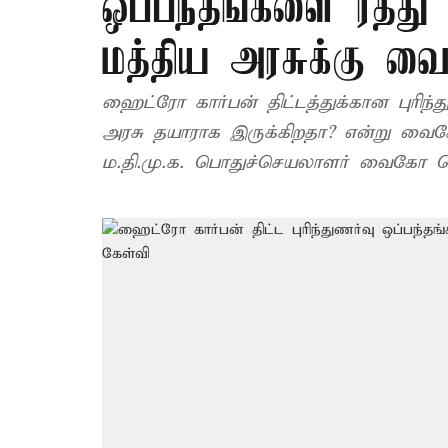
ஒப்பந்தங்களை ரத்து
மத்திய அரசுக்கு வ
ஹைட்ரோ கார்பன் திட்டத்துக்கான புரிந்
அரசு தயாராக இருக்கிறதா? என்று வைகோ 
ம.தி.மு.க. பொதுச்செயலாளர் வைகோ வெள