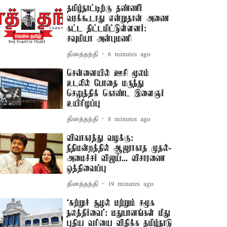
தமிழ்நாட்டிற்கு தண்ணீர்
வரக்கூடாது என்றுதான் அணை
கட்ட திட்டமிட்டுள்ளனர்:
சவுமியா அன்புமணி
தினத்தந்தி
6 minutes ago
சென்னையில் ஊசி மூலம்
உடலில் போதை மருந்து
செலுத்திக் கொண்ட இளைஞர்
உயிரிழப்பு
தினத்தந்தி
8 minutes ago
விவாகரத்து வழக்கு:
நீதிமன்றத்தில் ஆஜராகாத முதல்-
அமைச்சர் விஜய்... விசாரணை
ஒத்திவைப்பு
தினத்தந்தி
19 minutes ago
‘சுற்றுச் சூழல் மற்றும் சமூக
நலத்தீர்வை’: மதுபானங்கள் மீது
புதிய வரியை விதிக்க தமிழ்நாடு