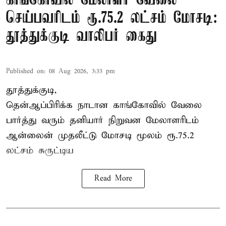
காங்கோவில் மேலாளர் வேலை
செய்பவரிடம் ரூ.75.2 லட்சம் மோசடி:
தூத்துக்குடி வாலிபர் கைது
Published on
:
08 Aug 2026, 3:33 pm
தூத்துக்குடி,
தென்ஆப்பிரிக்க நாடான
காங்கோ
வில் வேலை
பார்த்து வரும் தனியார் நிறுவன மேலாளரிடம்
ஆன்லைன் முதலீட்டு மோசடி மூலம் ரூ.75.2
லட்சம் சுருட்டிய
Read More