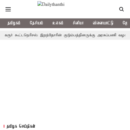
தமிழகம்
தேசியம்
உலகம்
சினிமா
விளையாட்டு
ஜோத
் கூட்டநெரிசல்: இறந்தோரின் குடும்பத்தினருக்கு அரசுப்பணி வழக்கு; வரும்
தமிழக செய்திகள்