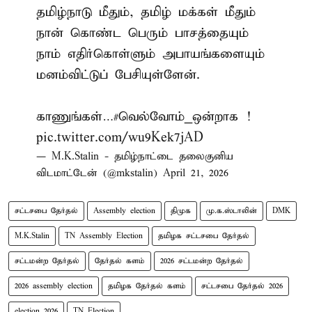
தமிழ்நாடு மீதும், தமிழ் மக்கள் மீதும்
நான் கொண்ட பெரும் பாசத்தையும்
நாம் எதிர்கொள்ளும் அபாயங்களையும்
மனம்விட்டுப் பேசியுள்ளேன்.
காணுங்கள்…
#வெல்வோம்_ஒன்றாக
!
pic.twitter.com/wu9Kek7jAD
— M.K.Stalin - தமிழ்நாட்டை தலைகுனிய
விடமாட்டேன் (@mkstalin)
April 21, 2026
சட்டசபை தேர்தல்
Assembly election
திமுக
மு.க.ஸ்டாலின்
DMK
M.K.Stalin
TN Assembly Election
தமிழக சட்டசபை தேர்தல்
சட்டமன்ற தேர்தல்
தேர்தல் களம்
2026 சட்டமன்ற தேர்தல்
2026 assembly election
தமிழக தேர்தல் களம்
சட்டசபை தேர்தல் 2026
election 2026
TN Election