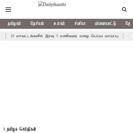
தமிழகம்
தேசியம்
உலகம்
சினிமா
விளையாட்டு
ஜோத
3 மாவட்டங்களில் இரவு 7 மணிவரை மழை பெய்ய வாய்ப்பு
கொரிய பேட
தமிழக செய்திகள்