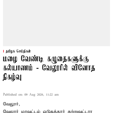
தமிழக செய்திகள்
மழை வேண்டி கழுதைகளுக்கு
கல்யாணம் - வேலூரில் வினோத
நிகழ்வு
Published on
:
09 Aug 2026, 11:22 am
வேலூர்,
வேலூர் மாவட்டம் ஒடுகத்தூர் சுற்றுவட்டார