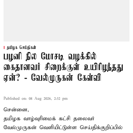
தமிழக செய்திகள்
பழனி நில மோசடி வழக்கில்
கைதானவர் சிறைக்குள் உயிரிழந்தது
ஏன்? - வேல்முருகன் கேள்வி
Published on
:
08 Aug 2026, 2:32 pm
சென்னை,
தமிழக வாழ்வுரிமைக் கட்சி தலைவர்
வேல்முருகன்
வெளியிட்டுள்ள செய்திக்குறிப்பில்