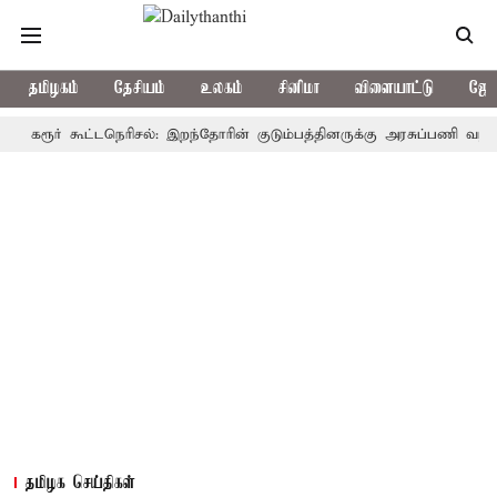
தமிழகம்
தேசியம்
உலகம்
சினிமா
விளையாட்டு
ஜோத
ூர் கூட்டநெரிசல்: இறந்தோரின் குடும்பத்தினருக்கு அரசுப்பணி வழக்கு; வரு
தமிழக செய்திகள்