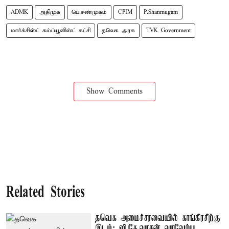
ADMK
அதிமுக
பெ.சண்முகம்
CPIM
P.Shanmugam
மார்க்சிஸ்ட் கம்ப்யூனிஸ்ட் கட்சி
தவெக அரசு
TVK Government
Show Comments
Related Stories
தவெக அமைச்சரவையில் காங்கிரசிற்கு
இடம்: ஜி.கே.வாசன் வரவேற்பு