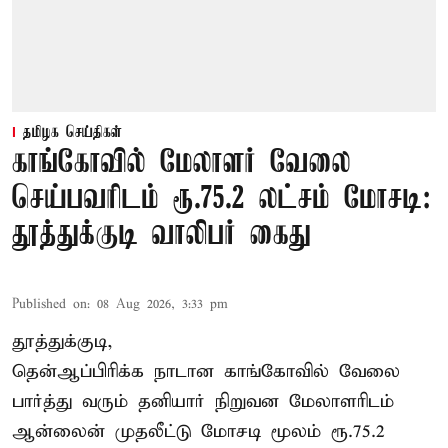
தமிழக செய்திகள்
காங்கோவில் மேலாளர் வேலை
செய்பவரிடம் ரூ.75.2 லட்சம் மோசடி:
தூத்துக்குடி வாலிபர் கைது
Published on
:
08 Aug 2026, 3:33 pm
தூத்துக்குடி,
தென்ஆப்பிரிக்க நாடான
காங்கோ
வில் வேலை
பார்த்து வரும் தனியார் நிறுவன மேலாளரிடம்
ஆன்லைன் முதலீட்டு மோசடி மூலம் ரூ.75.2