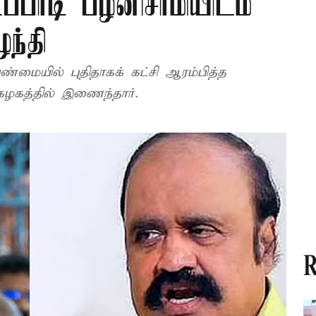
்பாடி பழனிசாமியிடம்
ந்தி
அண்மையில் புதிதாகக் கட்சி ஆரம்பித்த
கழகத்தில் இணைந்தார்.
R