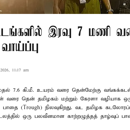
்டங்களில் இரவு 7 மணி வ
வாய்ப்பு
2026, 11:17 am
. முதல் 7.6 கி.மீ. உயரம் வரை தென்மேற்கு வங்கக்கட
திகள் வரை தென் தமிழகம் மற்றும் கேரளா வழியாக 
வு பாதை (Trough) நிலவுகிறது. வட தமிழக கடலோரப்
டலத்தில் ஒரு பலவீனமான காற்றழுத்தத் தாழ்வுப் பா