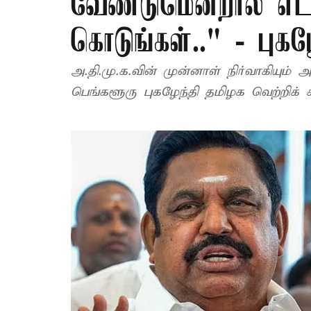
வேண்டுமென்றால் எடப
கொடுங்கள்.." - புகழே
அ.தி.மு.க.வின் முன்னாள் நிர்வாகியும் 
பெங்களூரு புகழேந்தி தமிழக வெற்றிக் 