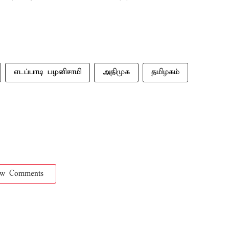
எடப்பாடி பழனிசாமி
அதிமுக
தமிழகம்
ow Comments