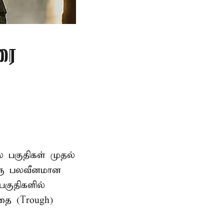
ரை
ல் பகுதிகள் முதல்
ஒரு பலவீனமான
பகுதிகளில்
தை (Trough)