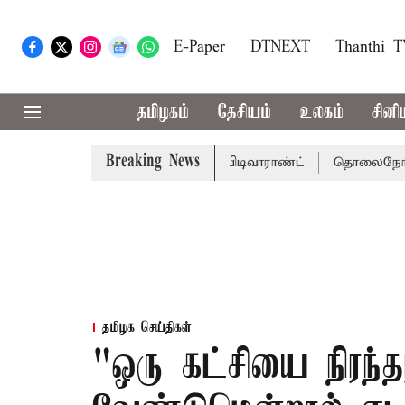
E-Paper
DTNEXT
Thanthi 
தமிழகம்
தேசியம்
உலகம்
சினி
Breaking News
க்கு சென்னை நீதிமன்றம் பிடிவாராண்ட்
தொலைநோக்கு பார்வை
தமிழக செய்திகள்
"ஒரு கட்சியை நிரந்