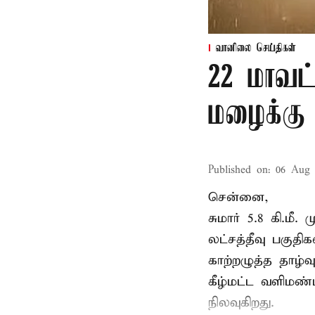
வானிலை செய்திகள்
22 மாவட
மழைக்கு 
Published on
:
06 Aug 
சென்னை,
சுமார் 5.8 கி.மீ
லட்சத்தீவு பகு
காற்றழுத்த தாழ்
கீழ்மட்ட வளிமண்
நிலவுகிறது.