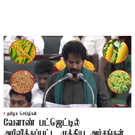
தமிழக செய்திகள்
வேளாண் பட்ஜெட்டில்
அறிவிக்கப்பட்ட முக்கிய அம்சங்கள்