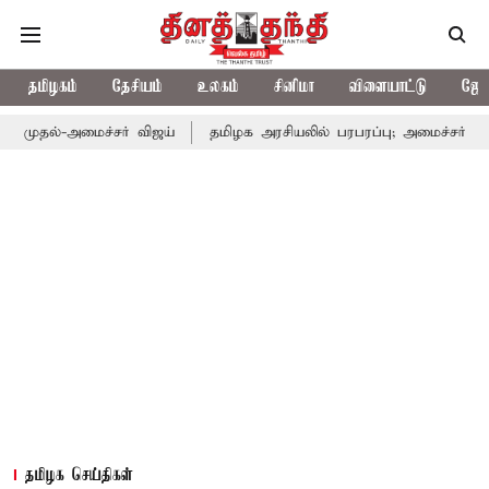
தமிழகம்
தேசியம்
உலகம்
சினிமா
விளையாட்டு
ஜோத
ல்-அமைச்சர் விஜய்
தமிழக அரசியலில் பரபரப்பு; அமைச்சர் ஆனந்த் 
தமிழக செய்திகள்