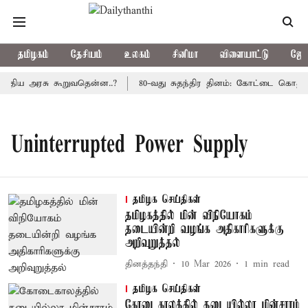
தமிழகம்
தேசியம்
உலகம்
சினிமா
விளையாட்டு
ஜோத
த்திய அரசு கூறுவதென்ன..?
80-வது சுதந்திர தினம்: கோட்டை கொத்தள
Uninterrupted Power Supply
தமிழக செய்திகள்
தமிழகத்தில் மின் விநியோகம்
தடையின்றி வழங்க அதிகாரிகளுக்கு
அறிவுறுத்தல்
தினத்தந்தி
10 Mar 2026
1
min read
தமிழக செய்திகள்
கோடைகாலத்தில் தடையில்லா மின்சாரம்