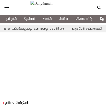
தமிழகம்
தேசியம்
உலகம்
சினிமா
விளையாட்டு
ஜோத
வட்டங்களுக்கு கன மழை எச்சரிக்கை
புதுச்சேரி சட்டசபையில் வரும் 
தமிழக செய்திகள்