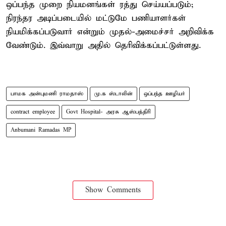
ஒப்பந்த முறை நியமனங்கள் ரத்து செய்யப்படும்;
நிரந்தர அடிப்படையில் மட்டுமே பணியாளர்கள்
நியமிக்கப்படுவார் என்றும் முதல்-அமைச்சர் அறிவிக்க
வேண்டும். இவ்வாறு அதில் தெரிவிக்கப்பட்டுள்ளது.
பாமக அன்புமணி ராமதாஸ்
மு.க ஸ்டாலின்
ஒப்பந்த ஊழியர்
contract employee
Govt Hospital- அரசு ஆஸ்பத்திரி
Anbumani Ramadas MP
Show Comments