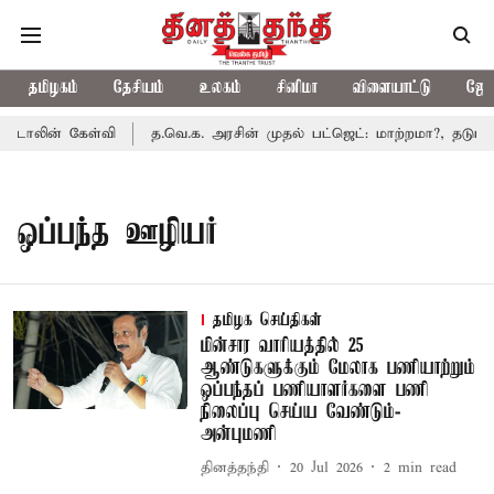
தமிழகம்
தேசியம்
உலகம்
சினிமா
விளையாட்டு
ஜோத
்டாலின் கேள்வி
த.வெ.க. அரசின் முதல் பட்ஜெட்: மாற்றமா?, தடுமாற்
ஒப்பந்த ஊழியர்
தமிழக செய்திகள்
மின்சார வாரியத்தில் 25
ஆண்டுகளுக்கும் மேலாக பணியாற்றும்
ஒப்பந்தப் பணியாளர்களை பணி
நிலைப்பு செய்ய வேண்டும்-
அன்புமணி
தினத்தந்தி
20 Jul 2026
2
min read