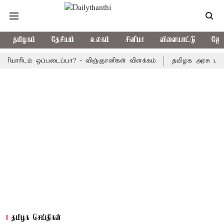
தமிழகம்
தேசியம்
உலகம்
சினிமா
விளையாட்டு
ஜோத
டம் ஒப்படைப்பா? - விஞ்ஞானிகள் விளக்கம்
தமிழக அரசு பஸ்கள் இன்ற
தமிழக செய்திகள்