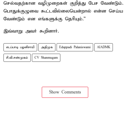
செல்வதற்கான வழிமுறைகள் குறித்து பேச வேண்டும்.
பொதுக்குழுவை கூட்டவில்லையென்றால் என்ன செய்ய
வேண்டும் என எங்களுக்கு தெரியும்.”
இவ்வாறு அவர் கூறினார்.
எடப்பாடி பழனிசாமி
அதிமுக
Edappadi Palaniswami
AIADMK
சி.வி.சண்முகம்
CV Shanmugam
Show Comments