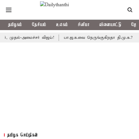
தமிழகம்
தேசியம்
உலகம்
சினிமா
விளையாட்டு
ஜோத
தல்-அமைச்சர் விஜய்!
பா.ஜ.க.வை நெருங்குகிறதா தி.மு.க.? அனைத்துக
தமிழக செய்திகள்