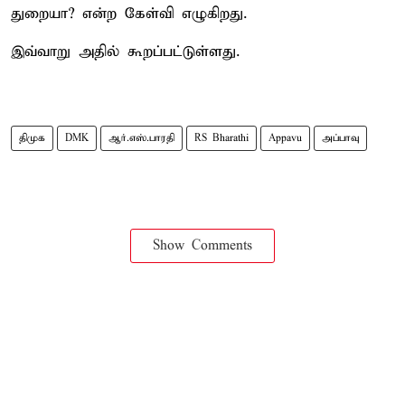
துறையா? என்ற கேள்வி எழுகிறது.
இவ்வாறு அதில் கூறப்பட்டுள்ளது.
திமுக
DMK
ஆர்.எஸ்.பாரதி
RS Bharathi
Appavu
அப்பாவு
Show Comments