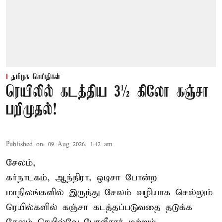
தமிழக செய்திகள்
ரெயிலில் கடத்திய 3½ கிலோ கஞ்சா
பறிமுதல்!
Published on
:
09 Aug 2026, 1:42 am
சேலம்,
கர்நாடகம், ஆந்திரா, ஒடிசா போன்ற
மாநிலங்களில் இருந்து சேலம் வழியாக செல்லும்
ரெயில்களில் கஞ்சா கடத்தப்படுவதை தடுக்க