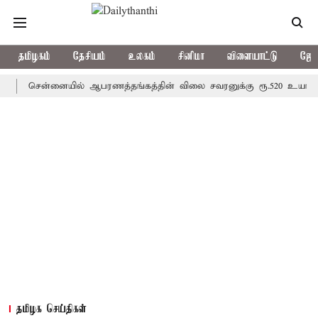
தமிழகம்
தேசியம்
உலகம்
சினிமா
விளையாட்டு
ஜோத
சென்னையில் ஆபரணத்தங்கத்தின் விலை சவரனுக்கு ரூ.520 உயர்ந்து ஒரு ச
தமிழக செய்திகள்