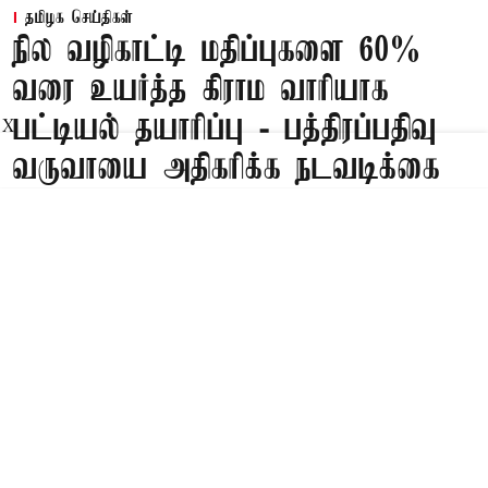
தமிழக செய்திகள்
நில வழிகாட்டி மதிப்புகளை 60%
வரை உயர்த்த கிராம வாரியாக
பட்டியல் தயாரிப்பு - பத்திரப்பதிவு
X
வருவாயை அதிகரிக்க நடவடிக்கை
Published on
:
08 Aug 2026, 2:11 am
சென்னை,
தமிழகத்தில் கடந்த 2012-ம் ஆண்டுக்கு பின்,
வழிகாட்டி மதிப்புகள்(Guideline Value) ஒட்டு
மொத்த மொத்த அளவில் சீரமைக்கப்படவில்லை.
இந்நிலையில், தமிழக நிதிநிலை குறித்து,
சமீபத்தில் வெள்ளை அறிக்கை வெளியிடப்பட்டது.
அப்போது, நில வழிகாட்டி மதிப்புகளில்