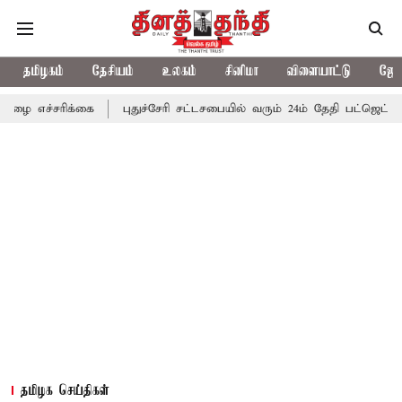
தமிழகம்
தேசியம்
உலகம்
சினிமா
விளையாட்டு
ஜோத
க்கை
புதுச்சேரி சட்டசபையில் வரும் 24ம் தேதி பட்ஜெட் தாக்கல் செய்க
தமிழக செய்திகள்