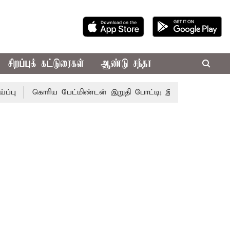
சிறப்புக் கட்டுரைகள்
ஆண்டு சந்தா
கொரிய பேட்மிண்டன் இறுதி போட்டி; இந்திய வீராங்கனை சாம்