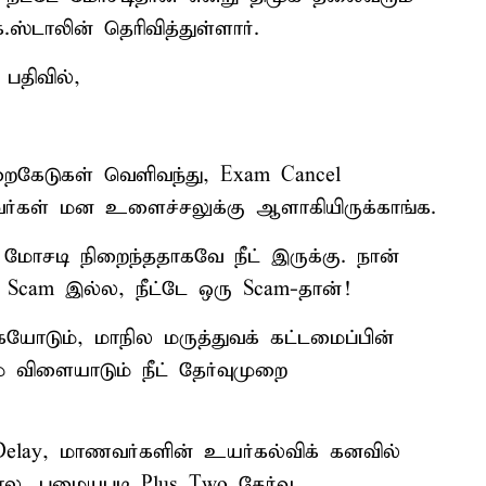
்டாலின் தெரிவித்துள்ளார்.
பதிவில்,
ைகேடுகள் வெளிவந்து, Exam Cancel
ர்கள் மன உளைச்சலுக்கு ஆளாகியிருக்காங்க.
 மோசடி நிறைந்ததாகவே நீட் இருக்கு. நான்
Scam இல்ல, நீட்டே ஒரு Scam-தான்!
ோடும், மாநில மருத்துவக் கட்டமைப்பின்
் விளையாடும் நீட் தேர்வுமுறை
ம் Delay, மாணவர்களின் உயர்கல்விக் கனவில்
னால, பழையபடி Plus Two தேர்வு