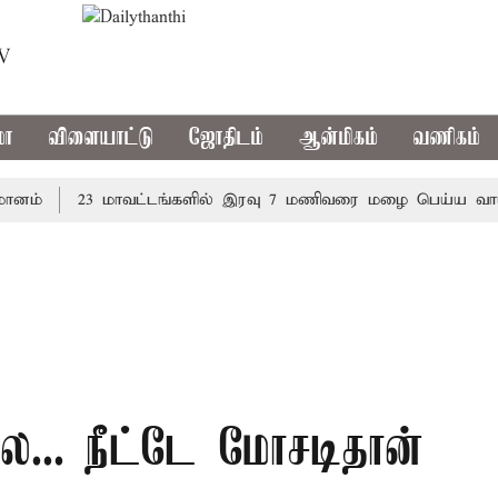
TV
மா
விளையாட்டு
ஜோதிடம்
ஆன்மிகம்
வணிகம்
23 மாவட்டங்களில் இரவு 7 மணிவரை மழை பெய்ய வாய்ப்பு
ை... நீட்டே மோசடிதான்