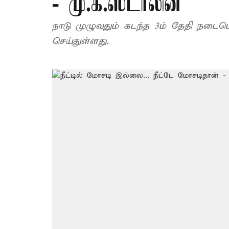
- மு.க.ஸ்டாலின்
நாடு முழுவதும் கடந்த 3ம் தேதி நடைபெ
செய்துள்ளது.