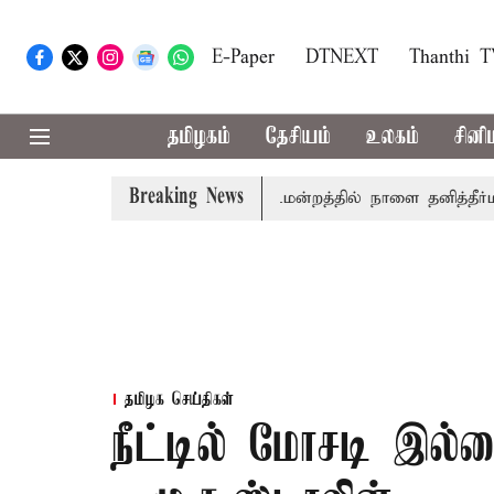
E-Paper
DTNEXT
Thanthi 
தமிழகம்
தேசியம்
உலகம்
சினி
Breaking News
லில் தமிழ்த்தாய் வாழ்த்து: சட்டமன்றத்தில் நாளை தனித்தீர்மானம்
தமிழக செய்திகள்
நீட்டில் மோசடி இல்ல