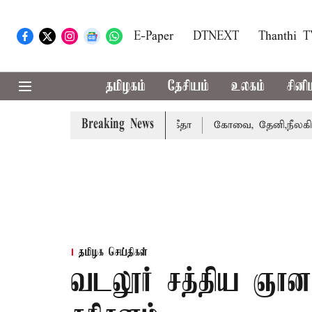
E-Paper
DTNEXT
Thanthi 
தமிழகம்
தேசியம்
உலகம்
சினி
Breaking News
ழக்கை வாபஸ் பெற்றார் சங்கீதா
கோவை, தேனி,நீலகிரி ஆகிய 
தமிழக செய்திகள்
வடலூர் சத்திய ஞா