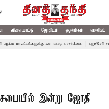
TV
மா
விளையாட்டு
ஜோதிடம்
ஆன்மிகம்
வணிகம்
மாவட்டங்களுக்கு கன மழை எச்சரிக்கை
புதுச்சேரி சட்டசபைய
னசபையில் இன்று ஜோதி