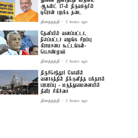
துணை ஜனாதிபதி வருகை:
ஆகஸ்ட் 17-ல் திருவாரூரில்
டிரோன் பறக்க தடை
தினத்தந்தி
2 hours ago
தேனியில் வனப்பட்டா,
நிலப்பட்டா வழங்க சிறப்பு
கிராமசபை கூட்டங்கள்-
பெ.சண்முகம்
தினத்தந்தி
2 hours ago
திருச்செந்தூர் கோவில்
வளாகத்தில் தீக்குளித்த பக்தரால்
பரபரப்பு - மருத்துவமனையில்
தீவிர சிகிச்சை
தினத்தந்தி
2 hours ago