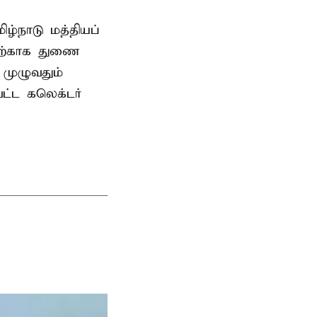
ிழ்நாடு மத்தியப்
தற்காக துணை
முழுவதும்
வட்ட கலெக்டர்