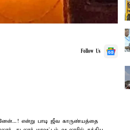
Follow Us
ன்...! என்று பாடி ஜீவ காருண்யத்தை
லார், கடலூர் மாவட்டம் வடலூரில் சத்திய