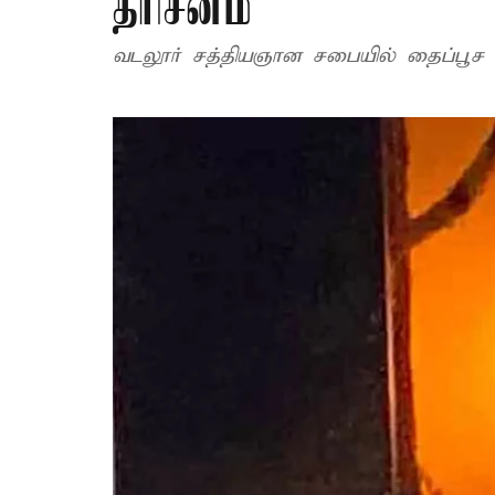
தரிசனம்
வடலூர் சத்தியஞான சபையில் தைப்பூச 