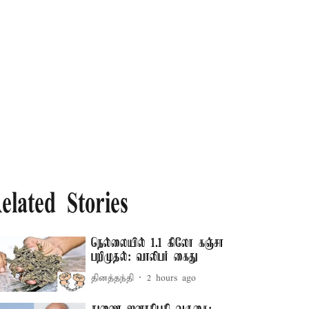
elated Stories
நெல்லையில் 1.1 கிலோ கஞ்சா
பறிமுதல்: வாலிபர் கைது
தினத்தந்தி
2 hours ago