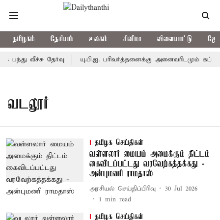
தமிழகம்
தேசியம்
உலகம்
சினிமா
விளையாட்டு
ஜோத
் பந்து வீச்சு தேர்வு
யு.பி.ஐ. பரிவர்த்தனைக்கு அனைவரிடமும் கட்டணம
வடலூர்
தமிழக செய்திகள்
வள்ளலார் மையம் அமைக்கும் திட்டம்
கைவிடப்பட்டது வரவேற்கத்தக்கது -
அன்புமணி ராமதாஸ்
அரசியல் செய்திப்பிரிவு
30 Jul 2026
1
min read
தமிழக செய்திகள்