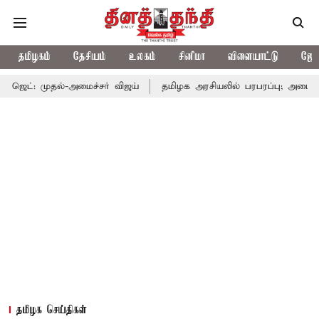
தமிழகம்
தேசியம்
உலகம்
சினிமா
விளையாட்டு
ஜோத
்-அமைச்சர் விஜய்
தமிழக அரசியலில் பரபரப்பு; அமைச்சர் ஆனந்த் உ
தமிழக செய்திகள்