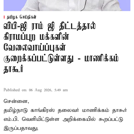
தமிழக செய்திகள்
விபி-ஜி ராம் ஜி திட்டத்தால்
கிராமப்புற மக்களின்
வேலைவாய்ப்புகள்
குறைக்கப்பட்டுள்ளது - மாணிக்கம்
தாகூர்
Published on
:
06 Aug 2026, 5:49 am
சென்னை,
தமிழ்நாடு காங்கிரஸ் தலைவர் மாணிக்கம் தாகூர்
எம்.பி. வெளியிட்டுள்ள அறிக்கையில் கூறப்பட்டு
இருப்பதாவது;