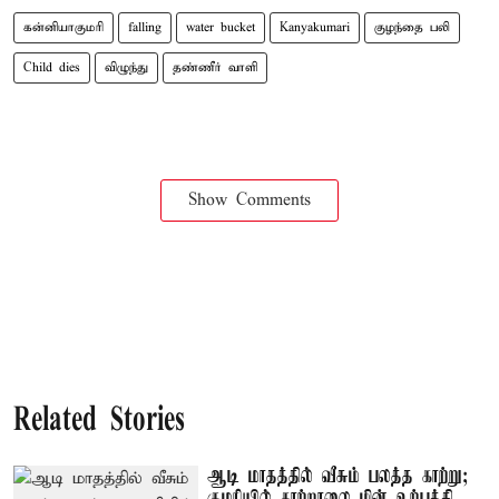
கன்னியாகுமரி
falling
water bucket
Kanyakumari
குழந்தை பலி
Child dies
விழுந்து
தண்ணீர் வாளி
Show Comments
Related Stories
ஆடி மாதத்தில் வீசும் பலத்த காற்று;
குமரியில் காற்றாலை மின் உற்பத்தி