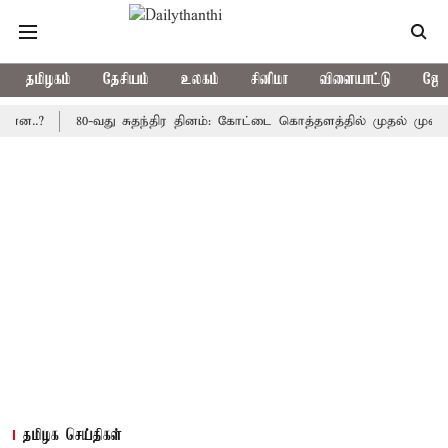
தமிழகம்
தேசியம்
உலகம்
சினிமா
விளையாட்டு
ஜோத
80-வது சுதந்திர தினம்: கோட்டை கொத்தளத்தில் முதல் முறையாக தேச
தமிழக செய்திகள்