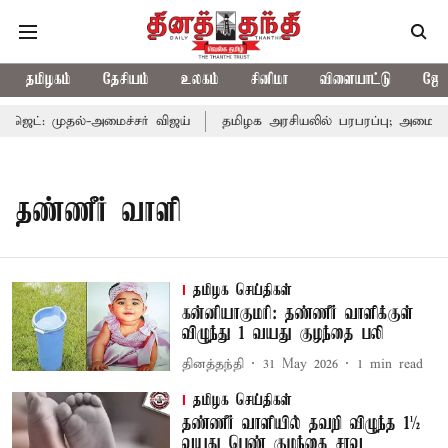
தமிழகம்
தேசியம்
உலகம்
சினிமா
விளையாட்டு
ஜோத
ட்: முதல்-அமைச்சர் விஜய்
தமிழக அரசியலில் பரபரப்பு; அமைச்சர்
தண்ணீர் வாளி
தமிழக செய்திகள்
கன்னியாகுமரி: தண்ணீர் வாளிக்குள்
விழுந்து 1 வயது குழந்தை பலி
தினத்தந்தி
31 May 2026
1
min read
தமிழக செய்திகள்
தண்ணீர் வாளியில் தவறி விழுந்த 1½
வயது பெண் குழந்தை சாவு