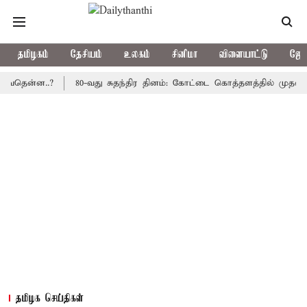
தமிழகம்
தேசியம்
உலகம்
சினிமா
விளையாட்டு
ஜோத
்ன..?
80-வது சுதந்திர தினம்: கோட்டை கொத்தளத்தில் முதல் முறையா
தமிழக செய்திகள்