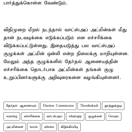
பார்த்துக்கொள்ள வேண்டும்.
விதிமுறை மீறல் நடந்தால் வாட்ஸ்அப் அட்மின்கள் மீது
தான் நடவடிக்கை எடுக்கப்படும் என எச்சரிக்கை
விடுக்கப்பட்டுள்ளது. இதையடுத்து பல வாட்ஸ்அப்
குழுக்கள் அட்மின் ஒன்லி என்ற நிலைக்கு மாறியுள்ளன.
மேலும் அந்த குழுக்களில் தேர்தல் ஆணையத்தின்
எச்சரிக்கை தொடர்பாக அட்மின்கள் தங்கள் குழு
உறுப்பினர்களுக்கு அறிவுரைகளை வழங்கியுள்ளனர்.
தேர்தல் ஆணையம்
Election Commission
Thoothukudi
தூத்துக்குடி
warning
எச்சரிக்கை
வாட்ஸ்அப்
whatsapp
குழுக்கள்
Groups
அட்மின்கள்
tussle
admins
கிடுக்கிப்பிடி