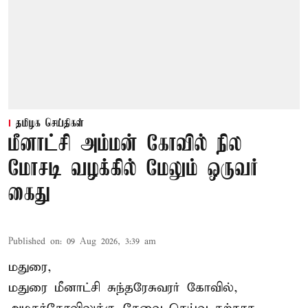
தமிழக செய்திகள்
மீனாட்சி அம்மன் கோவில் நில
மோசடி வழக்கில் மேலும் ஒருவர்
கைது
Published on
:
09 Aug 2026, 3:39 am
மதுரை,
மதுரை மீனாட்சி சுந்தரேசுவரர் கோவில்,