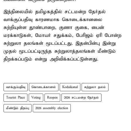
இந்நிலையில் தமிழகத்தில் சட்டமன்ற தேர்தல்
வாக்குப்பதிவு காரணமாக கொடைக்கானலை
சுற்றியுள்ள தூண்பாறை, குணா குகை, பைன்
மரக்காடுகள், மோயர் சதுக்கம், பேரிஜம் ஏரி போன்ற
சுற்றுலா தலங்கள் மூடப்பட்டது. இதன்பின்பு இன்று
முதல் மூடப்பட்டிருந்த சுற்றுலாத்தலங்கள் மீண்டும்
திறக்கப்படும் என்று அறிவிக்கப்பட்டுள்ளது.
வாக்குப்பதிவு
கொடைக்கானல்
Kodaikanal
சுற்றுலா தலம்
Tourist Place
Voting
Reopen
2026 சட்டமன்ற தேர்தல்
மீண்டும் திறப்பு
2026 assembly election