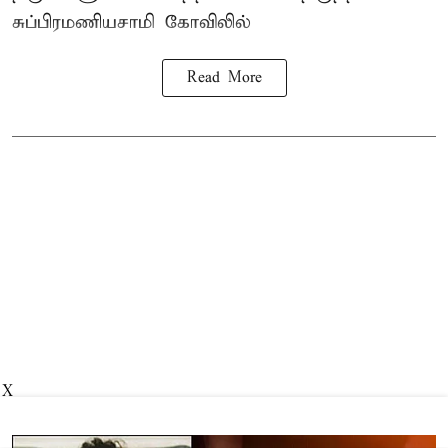
சுப்பிரமணியசாமி கோவிலில்
Read More
X