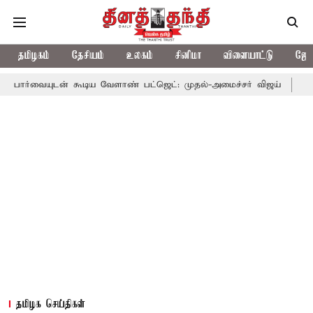
தமிழகம்
தேசியம்
உலகம்
சினிமா
விளையாட்டு
ஜோத
் கூடிய வேளாண் பட்ஜெட்: முதல்-அமைச்சர் விஜய்
தமிழக அரசியலி
தமிழக செய்திகள்