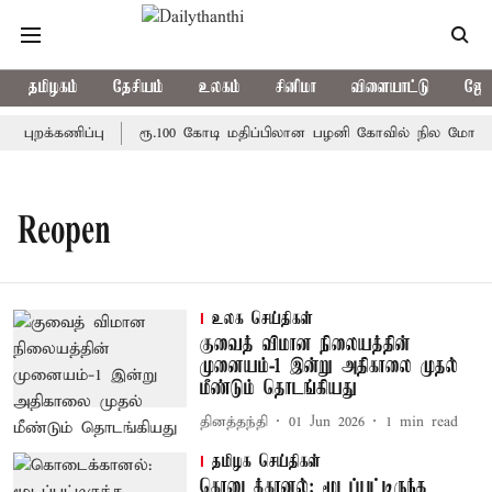
தமிழகம்
தேசியம்
உலகம்
சினிமா
விளையாட்டு
ஜோத
புறக்கணிப்பு
ரூ.100 கோடி மதிப்பிலான பழனி கோவில் நில மோசடி: 
Reopen
உலக செய்திகள்
குவைத் விமான நிலையத்தின்
முனையம்-1 இன்று அதிகாலை முதல்
மீண்டும் தொடங்கியது
தினத்தந்தி
01 Jun 2026
1
min read
தமிழக செய்திகள்
கொடைக்கானல்: மூடப்பட்டிருந்த