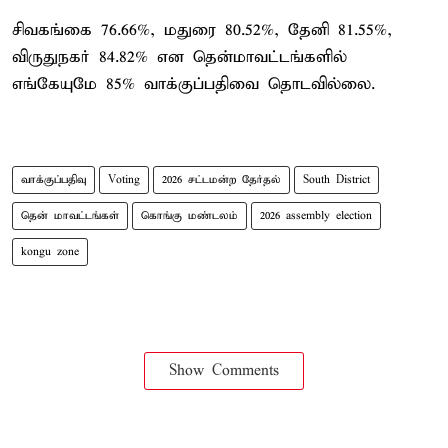
சிவகங்கை 76.66%, மதுரை 80.52%, தேனி 81.55%,
விருதுநகர் 84.82% என தென்மாவட்டங்களில்
எங்கேயுமே 85% வாக்குப்பதிவை தொடவில்லை.
வாக்குப்பதிவு
Voting
2026 சட்டமன்ற தேர்தல்
South District
தென் மாவட்டங்கள்
கொங்கு மண்டலம்
2026 assembly election
kongu zone
Show Comments