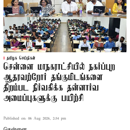
தமிழக செய்திகள்
சென்னை மாநகராட்சியில் நகர்ப்புற
ஆதரவற்றோர் தங்குமிடங்களை
திறம்பட நிர்வகிக்க தன்னார்வ
அமைப்புகளுக்கு பயிற்சி
Published on
:
06 Aug 2026, 2:54 pm
சென்னை,