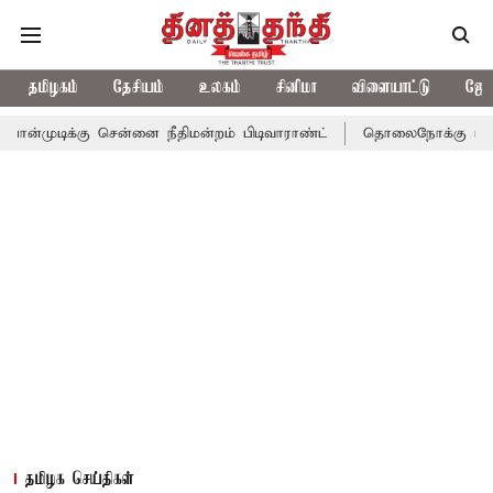
தமிழகம்
தேசியம்
உலகம்
சினிமா
விளையாட்டு
ஜோத
ு சென்னை நீதிமன்றம் பிடிவாராண்ட்
தொலைநோக்கு பார்வையுடன் கூட
தமிழக செய்திகள்